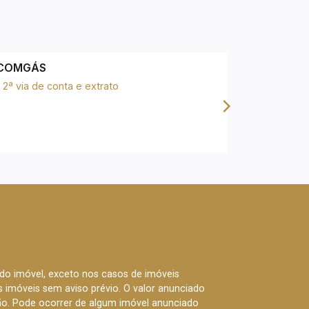
COMGÁS
EDP ENER
2ª via de conta e extrato
2ª via de 
Consulta 
 do imóvel, exceto nos casos de imóveis
us imóveis sem aviso prévio. O valor anunciado
ão. Pode ocorrer de algum imóvel anunciado