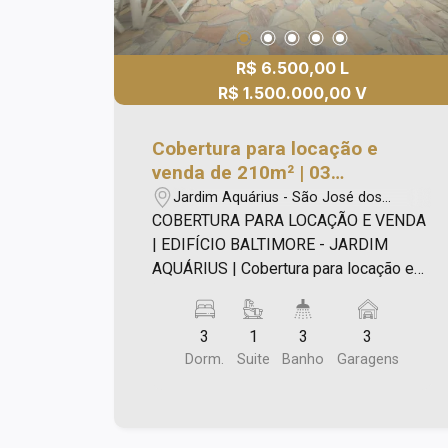
R$ 6.500,00 L
R$ 1.500.000,00 V
Cobertura para locação e
venda de 210m² | 03
dormitórios, sendo 01 suíte e
Jardim Aquárius - São José dos
03 vagas de garagem | Edifício
Campos/SP
COBERTURA PARA LOCAÇÃO E VENDA
Baltimore - Jardim Aquárius |
| EDIFÍCIO BALTIMORE - JARDIM
São José dos Campos |
AQUÁRIUS | Cobertura para locação e
venda de 210m², sendo: - 03
dormitórios, sendo 01 suíte; - Sala de
3
1
3
3
jantar; - Sala de estar; - Terraço com
Dorm.
Suite
Banho
Garagens
Jacuzzi, churrasqueira, forno e fogão à
lenha; - 02 banheiros sociais. Lazer
com: Brinquedoteca; Churrasqueira;
Academia; Forno para Pizza; Piscina