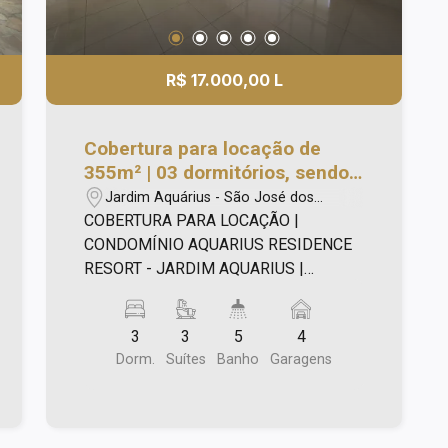
R$ 17.000,00 L
Cobertura para locação de
355m² | 03 dormitórios, sendo
suítes e 04 vagas de garagem |
Jardim Aquárius - São José dos
Condomínio Aquarius Resort -
Campos/SP
COBERTURA PARA LOCAÇÃO |
Jardim Aquarius | São José dos
CONDOMÍNIO AQUARIUS RESIDENCE
Campos |
RESORT - JARDIM AQUARIUS |
Cobertura para locação de 355m²,
sendo: - 03 dormitórios, sendo suítes
3
3
5
4
com armário; - Sala para 03 ambientes;
Dorm.
Suítes
Banho
Garagens
- Varanda ampla com churrasqueira e
com espaço para jacuzzi; - Cozinha
planejada; - Lavabo; - Sala íntima; - 04
vagas de garagem. Lazer com: - Piscina