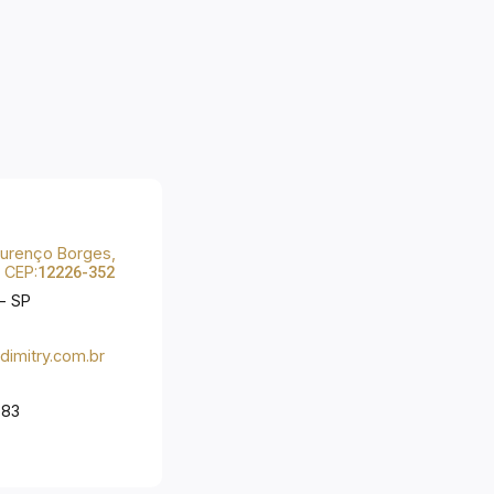
Lourenço Borges,
, CEP:
12226-352
- SP
imitry.com.br
-83