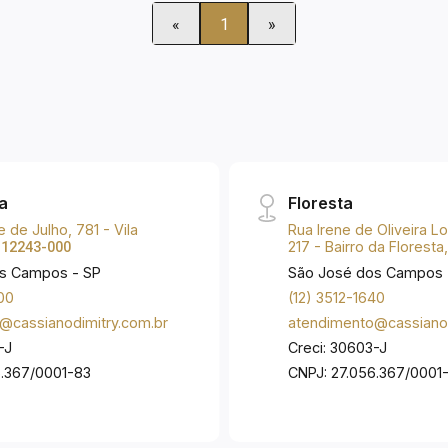
adulto e infantil; - Quadra de tênis de
«
1
»
saibro; - Salão de festas; - Espaço
gourmet; - Salão de jogos; - Ginástica; -
Sauna; - Sala de cinema; - Espaço
mulher; - Pet care; - Playground; -
Brinquedoteca; - Vagas de visitante.
a
Floresta
 de Julho, 781 - Vila
Rua Irene de Oliveira 
:
217 - Bairro da Floresta
12243-000
s Campos - SP
São José dos Campos 
00
(12) 3512-1640
@cassianodimitry.com.br
atendimento@cassianod
-J
Creci: 30603-J
6.367/0001-83
CNPJ: 27.056.367/0001