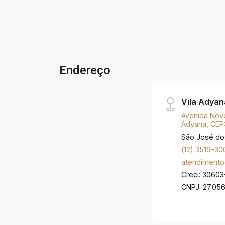
Adulto; Piscina Infantil; Playground;
Salão de Festa; Salão de Jogos. Estuda
permuta por imóvel de menor ou maior
valor. Aceita financiamento e FGTS!
Endereço
Vila Adyan
Avenida Nove
Adyana, CEP
São José do
(12) 3519-30
atendimento
Creci: 30603
CNPJ: 27.05