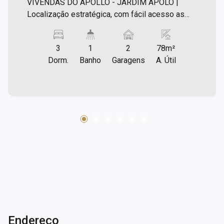
VIVENDAS DO APOLLO - JARDIM APOLO |
Localização estratégica, com fácil acesso as
principais vias da cidade! More num bairro bem
estruturado com tudo perto! Imóvel excelente
3
1
2
78m²
para toda sua familia, com varios itens de lazer
Dorm.
Banho
Garagens
A. Útil
no condominio! Condominio com portaria
presencial 24 horas. Caracteristicas do imóvel: -
Sacada com tela de proteção; - Sala para 02
ambientes; - 3 dormitórios sendo uma suite; -
armários na suite e em um dos quartos; -
banheiro social; - gabinetes nos banheiros; -
Cozinha planejada separada da área de serviço;
- 2 vagas de garagem independentes; Lazer
com: - Piscina; - Academia; - Salão de festas; -
Salão de jogos; - Playground; - Quadra
poliesportiva; - Brinquedoteca; Agende já uma
visita!
Endereço