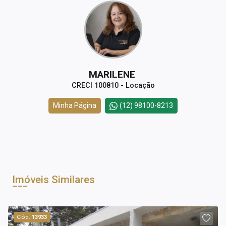
MARILENE
CRECI 100810 - Locação
Minha Página
(12) 98100-8213
Imóveis Similares
Cód.
13933