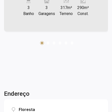
bem amplas; - 02 banheiros; - 03 vagas de
3
3
317m²
290m²
garagens. Nos fundos possui: - 03 salas; - 01
Banho
Garagens
Terreno
Const.
banheiro; - Área de serviço. Localizada na Vila
Rubi, próximo da Padaria Pão de Queijo, SESC,
farmácias, Parque Santos Dumont, clínicas.
Endereço
Floresta