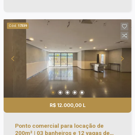
Banheiros Feminino, Masculino e PCD; -
Elevadores de serviço e social; - Vista magnífica;
- Vagas rotativa para os clientes; - Não paga
condomínio e IPTU; Agende a sua visita!
Cód.
17339
R$ 12.000,00 L
Ponto comercial para locação de
200m² | 03 banheiros e 12 vagas de