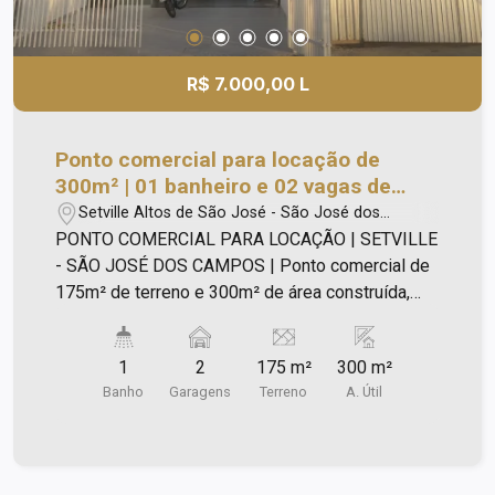
a sua visita!
R$ 7.000,00 L
Ponto comercial para locação de
300m² | 01 banheiro e 02 vagas de
garagem | Setville - São José dos
Setville Altos de São José - São José dos
Campos |
Campos/SP
PONTO COMERCIAL PARA LOCAÇÃO | SETVILLE
- SÃO JOSÉ DOS CAMPOS | Ponto comercial de
175m² de terreno e 300m² de área construída,
com: - Salão principal; - 03 salas comerciais; - 01
Salão na parte superior; - 02 vagas de garagem; -
1
2
175 m²
300 m²
Excelente para montar mercadinho, padaria,
Banho
Garagens
Terreno
A. Útil
sorveteria, dentre outros comércios. Ligue e
agende a sua visita!