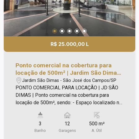
R$ 25.000,00 L
Ponto comercial na cobertura para
locação de 500m² | Jardim São Dimas |
São José dos Campos |
Jardim São Dimas - São José dos Campos/SP
PONTO COMERCIAL PARA LOCAÇÃO | JD SÃO
DIMAS | Ponto comercial na cobertura para
locação de 500m², sendo: - Espaço localizado na
Cobertura com a vista mais linda de São José
dos Campos, espaço perfeito para um charmoso
3
12
500 m²
restaurante, entre outras possibilidades; -
Banho
Garagens
A. Útil
Cozinha; - Salões cercado de varanda; -