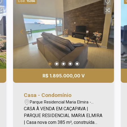
Cód.
15366
R$ 1.895.000,00 V
Casa - Condomínio
Parque Residencial Maria Elmira -
Caçapava/SP
CASA À VENDA EM CAÇAPAVA |
PARQUE RESIDENCIAL MARIA ELMIRA
| Casa nova com 385 m², construída