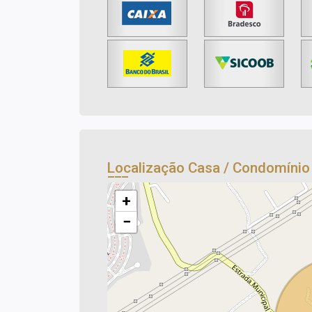
Localização Casa / Condomíni
+
−