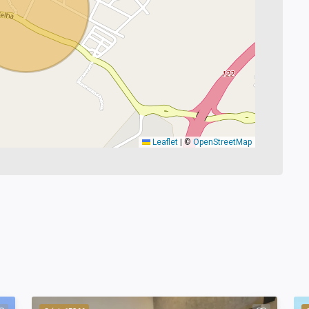
Leaflet
|
©
OpenStreetMap