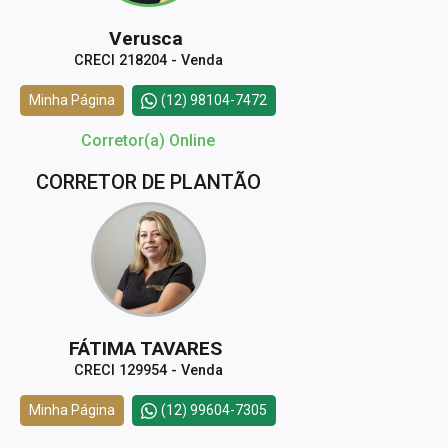
Verusca
CRECI 218204 - Venda
Minha Página
(12) 98104-7472
Corretor(a) Online
CORRETOR DE PLANTÃO
FÁTIMA TAVARES
CRECI 129954 - Venda
Minha Página
(12) 99604-7305