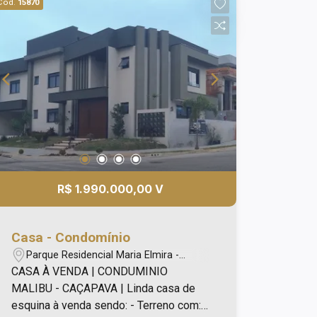
Cód.
15870
LOURDES MONIZ
CRECI 96408 - Venda
Minha Página
(12) 99792-4677
R$ 1.990.000,00 V
Casa - Condomínio
Parque Residencial Maria Elmira -
Caçapava/SP
CASA À VENDA | CONDUMINIO
MALIBU - CAÇAPAVA | Linda casa de
esquina à venda sendo: - Terreno com: