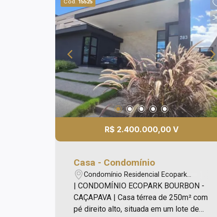
Cód.
15525
R$ 2.400.000,00 V
Casa - Condomínio
Condomínio Residencial Ecopark
Bourbon - Caçapava/SP
| CONDOMÍNIO ECOPARK BOURBON -
CAÇAPAVA | Casa térrea de 250m² com
pé direito alto, situada em um lote de