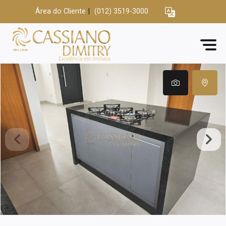
Área do Cliente
|
(012) 3519-3000