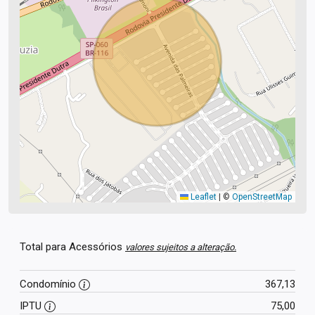
Leaflet
|
©
OpenStreetMap
Total para Acessórios
valores sujeitos a alteração.
Condomínio
367,13
IPTU
75,00