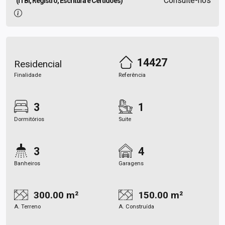
Consulte-nos
(ITBI, Registro, Escritura e Certidões)
14427
Residencial
Finalidade
Referência
3
1
Dormitórios
Suite
3
4
Banheiros
Garagens
300.00 m²
150.00 m²
A. Terreno
A. Construída