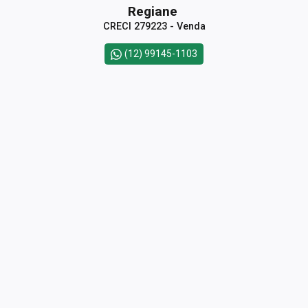
Regiane
CRECI 279223 - Venda
(12) 99145-1103