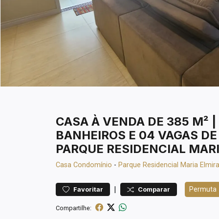
CASA À VENDA DE 385 M² |
BANHEIROS E 04 VAGAS D
PARQUE RESIDENCIAL MARI
Casa
Condomínio
-
Parque Residencial Maria Elmir
|
Permuta
Favoritar
Comparar
Compartilhe: