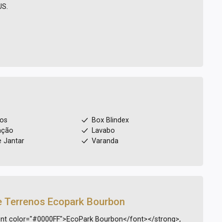
S.
ios
Box Blindex
ação
Lavabo
e Jantar
Varanda
e Terrenos
Ecopark Bourbon
nt color="#0000FF">EcoPark Bourbon</font></strong>,