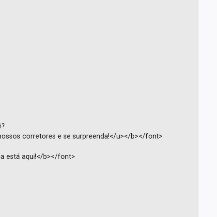
é?
ssos corretores e se surpreenda!</u></b></font>
ia está aqui!</b></font>