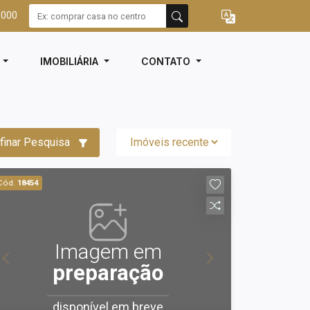
3000
I
IMOBILIÁRIA
CONTATO
finar Pesquisa
Cód.
18454
Imagem em
preparação
disponível em breve