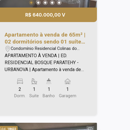
R$ 640.000,00 V
Apartamento à venda de 65m² |
02 dormitórios sendo 01 suíte
e 01 vaga de garagem | Edifício
Condomínio Residencial Colinas do
Residencial Bosque Paratehy-
Paratehy - São José dos Campos/SP
APARTAMENTO À VENDA | ED.
Urbanova | São José dos
RESIDENCIAL BOSQUE PARATEHY -
Campos |
URBANOVA | Apartamento à venda de
65m², sendo: - 02 dormitorios, sendo
01 suíte; - Sala; - Cozinha; - Lavanderia;
2
1
1
1
- Escritorio; - 01 vaga de garagem.
Dorm.
Suite
Banho
Garagem
Cód.
18422