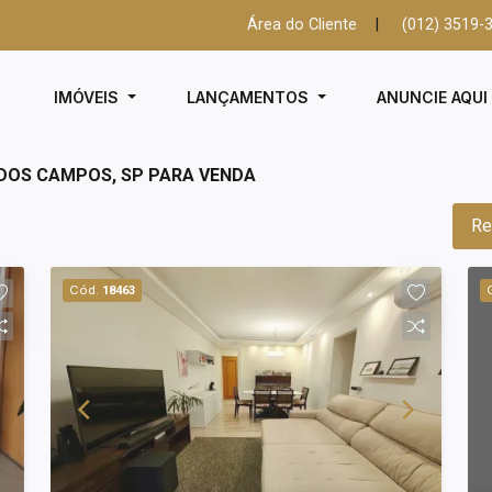
Área do Cliente
|
(012) 3519-
IMÓVEIS
LANÇAMENTOS
ANUNCIE AQU
 DOS CAMPOS, SP PARA VENDA
Re
Cód.
18463