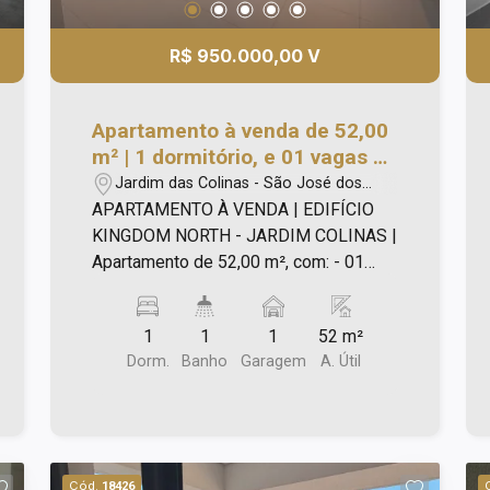
R$ 950.000,00 V
Apartamento à venda de 52,00
m² | 1 dormitório, e 01 vagas de
garagem | Lançamento
Jardim das Colinas - São José dos
Kingdom North - Jardim
Campos/SP
APARTAMENTO À VENDA | EDIFÍCIO
Colinas | São José dos Campos
KINGDOM NORTH - JARDIM COLINAS |
|
Apartamento de 52,00 m², com: - 01
dormitório; - Sala integrada com à
varanda e cozinha; - Churrasqueira na
1
1
1
52 m²
varanda; - Preparação para ar-
Dorm.
Banho
Garagem
A. Útil
condicionado em todos ambientes; -
Tratamento de acústica e projeto
moderno; - 01 vaga1 de garagem. Lazer
do condomínio com: - Piscina adulto e
infantil; - Espaço gourmet; - Espaço pet;
Cód.
18426