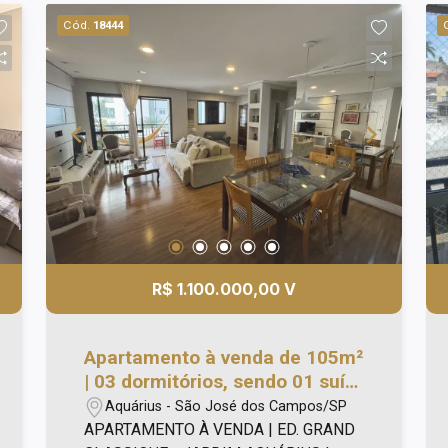
(ou despensa) com armários
Cód.
18444
planejados; - Hobby Box; - 2 vagas de
garagem, paralelas - Vista livre; -
Portaria 24 h
R$ 1.100.000,00 V
Apartamento à venda de 105m²
| 03 dormitórios, sendo 01 suíte
e 02 vagas de garagem |
Aquárius - São José dos Campos/SP
Edifício Grand Classique -
APARTAMENTO À VENDA | ED. GRAND