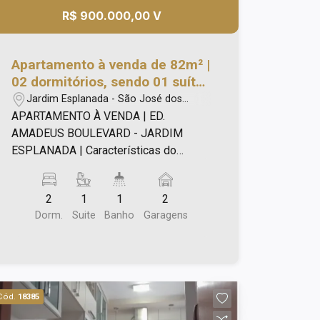
R$ 900.000,00 V
Apartamento à venda de 82m² |
02 dormitórios, sendo 01 suíte
e 02 vagas de garagem |
Jardim Esplanada - São José dos
Edifício Amadeus Boulevard -
Campos/SP
APARTAMENTO À VENDA | ED.
Jardim Esplanada | São José
AMADEUS BOULEVARD - JARDIM
dos Campos |
ESPLANADA | Características do
imóvel: A.U 82 m ² andar alto 2 quartos,
sendo 1 suíte Sala ampla com 2
2
1
1
2
ambientes, perfeita para receber
Dorm.
Suite
Banho
Garagens
amigos e familiares Armários
planejados na cozinha, salas, banheiros,
lavanderia e no quarto da suíte
Infraestrutura preparada para ar-
condicionado na sala e nos quartos
Cód.
18385
Sistema de aquecimento a gás, com