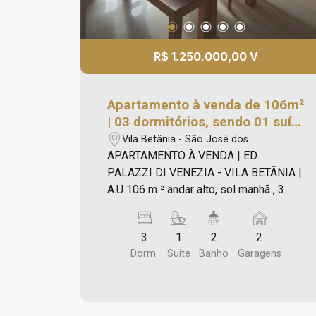
R$ 1.250.000,00 V
Apartamento à venda de 106m²
| 03 dormitórios, sendo 01 suíte
e 02 vagas de garagem |
Vila Betânia - São José dos
Edifício Palazzi Di Venezia -
Campos/SP
APARTAMENTO À VENDA | ED.
Vila Betânia | São José dos
PALAZZI DI VENEZIA - VILA BETÂNIA |
Campos |
A.U 106 m ² andar alto, sol manhã , 3
dormitórios armários, suíte com ar
condiconado, suíte e banheiro social
3
1
2
2
box e gabinete, sala ampla para 2
Dorm.
Suite
Banho
Garagens
ambientes, piso porcelanato ,sacada
,cozinha toda planejada e área de
serviço com armário, 2 vagas paralelas
e hobby box Obs: Aquecimento a gás