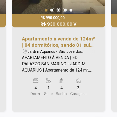
R$ 990.000,00
R$ 930.000,00 V
Apartamento à venda de 124m²
| 04 dormitórios, sendo 01 suíte
e 02 vagas de garagem |
Jardim Aquárius - São José dos
Edifício Palazzo San Marino -
Campos/SP
APARTAMENTO À VENDA | ED.
Jardim Aquárius | São José dos
PALAZZO SAN MARINO - JARDIM
Campos |
AQUÁRIUS | Apartamento de 124 m²,
com: - 4 dormitórios, sendo 1 suíte (ar
condicionado quente/frio em um dos
4
1
4
2
dormitórios) - Sala ampla com ar
Dorm.
Suite
Banho
Garagens
condicionado quente/frio - Sacada com
cortina de vidro e tratamento antirruído;
- Ampla cozinha com armários
planejados; - Lavabo; - Quarto de apoio