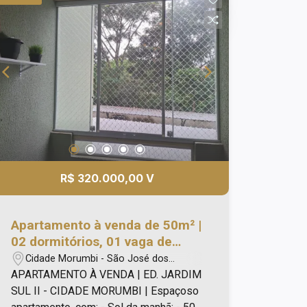
R$ 320.000,00 V
Apartamento à venda de 50m² |
02 dormitórios, 01 vaga de
garagem e 01 banheiro |
Cidade Morumbi - São José dos
Edifício Jardim Sul II - Cidade
Campos/SP
APARTAMENTO À VENDA | ED. JARDIM
Morumbi | São José dos
SUL II - CIDADE MORUMBI | Espaçoso