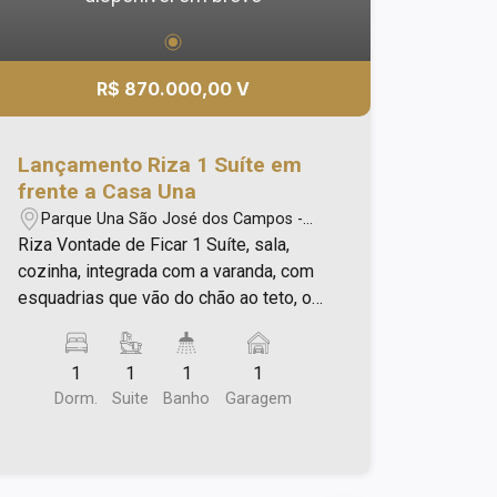
R$ 870.000,00 V
Lançamento Riza 1 Suíte em
frente a Casa Una
Parque Una São José dos Campos -
São José dos Campos/SP
Riza Vontade de Ficar 1 Suíte, sala,
cozinha, integrada com a varanda, com
esquadrias que vão do chão ao teto, o
morador tem uma conexão maior com o
exterior, além de ventilação, luz natural,
1
1
1
1
floreiras com sistema de irrigação na
Dorm.
Suite
Banho
Garagem
fachada, criam atmosfera de bem estar,
aproximando a natureza a rotina do dia
a dia. Primeiro lançamento da Idealiza
Cidades no Parque Una São José dos