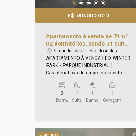
R$ 580.000,00 V
Apartamento à venda de 71m² |
02 dormitórios, sendo 01 suíte
e 01 vaga de garagem | Edifício
Parque Industrial - São José dos
Winter Park - Parque Industrial
Campos/SP
APARTAMENTO À VENDA | ED. WINTER
| São José dos Campos |
PARK - PARQUE INDUSTRIAL |
Características do empreendimento: -
Torre única; - 04 Apartamentos por
Andar (Sacadas com Sol da Manhã ou
2
1
1
1
Tarde); - 02 Elevadores; - Vagas de
Dorm.
Suite
Banho
Garagem
Garagem no Térreo e Subsolo; - Todo
Lazer do Condomínio sera no 1º Andar
do Edifício - (Salão de Festas,
Academia, Salão de Jogos e
Brinquedoteca); - 05 Vagas de
Cód.
18431