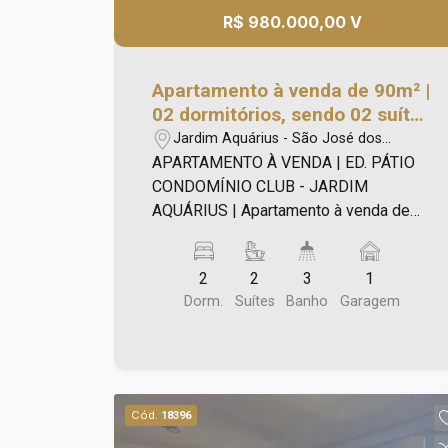
R$ 980.000,00 V
Apartamento à venda de 90m² |
02 dormitórios, sendo 02 suítes
e 01 vaga de garagem | Edifício
Jardim Aquárius - São José dos
Pátio Condomínio Club -
Campos/SP
APARTAMENTO À VENDA | ED. PÁTIO
Jardim Aquárius | São José dos
CONDOMÍNIO CLUB - JARDIM
Campos |
AQUÁRIUS | Apartamento à venda de
90m², sendo: Com dois dormitórios,
sendo duas suítes; Sala estendida;
2
2
3
1
Cozinha planejada; Lavabo; Varanda
Dorm.
Suítes
Banho
Garagem
gourmet com envidraçamento;
Condomínio Clube, com cinco torres
independentes e isoladas. Áreas de
Lazer e Social internas nas torres:
Sports Lounge; Espaço Massagem;
Cód.
18396
Sauna Seca; Fitness; Oficina; Salão de