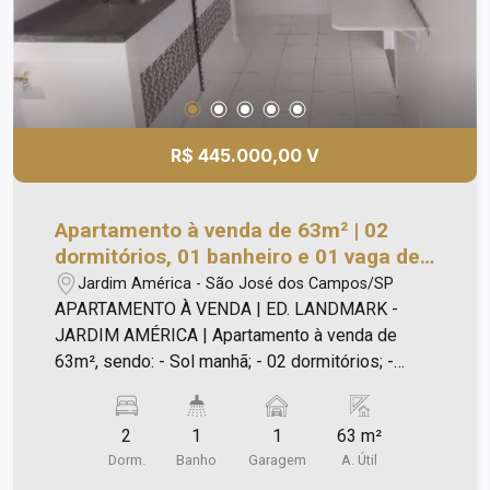
R$ 445.000,00 V
Apartamento à venda de 63m² | 02
dormitórios, 01 banheiro e 01 vaga de
garagem | Edifício Landmark - Jardim
Jardim América - São José dos Campos/SP
América | São José dos Campos |
APARTAMENTO À VENDA | ED. LANDMARK -
JARDIM AMÉRICA | Apartamento à venda de
63m², sendo: - Sol manhã; - 02 dormitórios; -
Banheiro social; - Sala ampla; - Sacada; - Cozinha
com armário; - Área de serviço; - 01 vaga de
2
1
1
63 m²
garagem. Lazer com: - Piscina; - Salão de Festa; -
Dorm.
Banho
Garagem
A. Útil
Salão Jogo; - Academia; - Churrasqueira; -