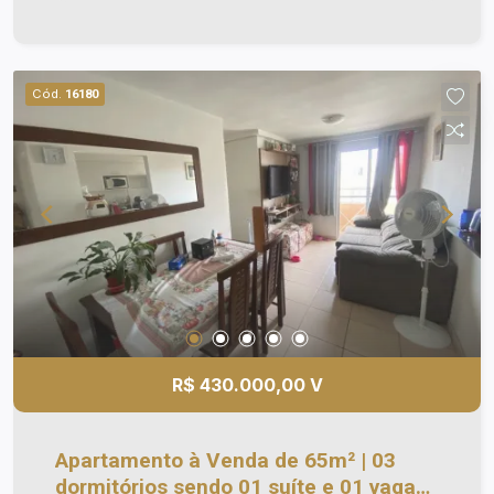
Playground.
Cód.
16180
R$ 430.000,00 V
Apartamento à Venda de 65m² | 03
dormitórios sendo 01 suíte e 01 vaga