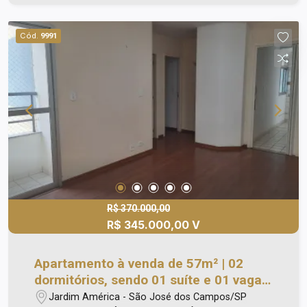
festas.
Cód.
9991
R$ 370.000,00
R$ 345.000,00 V
Apartamento à venda de 57m² | 02
dormitórios, sendo 01 suíte e 01 vaga
de garagem | Edifício Alameda dos
Jardim América - São José dos Campos/SP