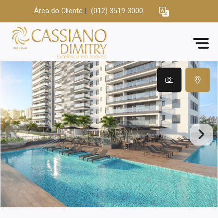
Área do Cliente
|
(012) 3519-3000