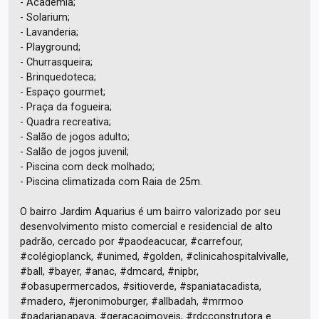
- Academia;
- Solarium;
- Lavanderia;
- Playground;
- Churrasqueira;
- Brinquedoteca;
- Espaço gourmet;
- Praça da fogueira;
- Quadra recreativa;
- Salão de jogos adulto;
- Salão de jogos juvenil;
- Piscina com deck molhado;
- Piscina climatizada com Raia de 25m.
O bairro Jardim Aquarius é um bairro valorizado por seu
desenvolvimento misto comercial e residencial de alto
padrão, cercado por #paodeacucar, #carrefour,
#colégioplanck, #unimed, #golden, #clinicahospitalvivalle,
#ball, #bayer, #anac, #dmcard, #nipbr,
#obasupermercados, #sitioverde, #spaniatacadista,
#madero, #jeronimoburger, #allbadah, #mrmoo
#padariapapaya, #geracaoimoveis, #rdcconstrutora e