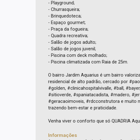
- Playground;
- Churrasqueira;
- Brinquedoteca;
- Espaço gourmet;
- Praça da fogueira;
- Quadra recreativa;
- Salão de jogos adulto;
- Salão de jogos juvenil;
- Piscina com deck molhado;
- Piscina climatizada com Raia de 25m.
O bairro Jardim Aquarius é um bairro valori
residencial de alto padrão, cercado por #pa
#golden, #clinicahospitalvivalle, #ball, #ba
#sitioverde, #spaniatacadista, #madero, #j
#geracaoimoveis, #rdcconstrutora e muito m
trazendo bem-estar e praticidade.
Venha viver o conforto que só QUADRIA Aqua
Informações