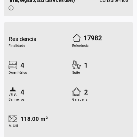
Consulte-nos
(ITBI, Registro, Escritura e Certidões)
17982
Residencial
Finalidade
Referência
4
1
Dormitórios
Suite
4
2
Banheiros
Garagens
118.00 m²
A. Útil