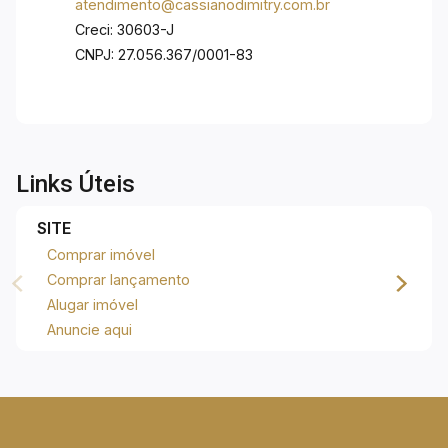
atendimento@cassianodimitry.com.br
Colinas e com fácil acesso às principais vias
Creci: 30603-J
Ideal pra quem busca conforto, qualidade de
CNPJ: 27.056.367/0001-83
construção e um endereço estratégico na
cidade. Agende já sua visita!
Links Úteis
SITE
Comprar imóvel
Comprar lançamento
Alugar imóvel
Anuncie aqui