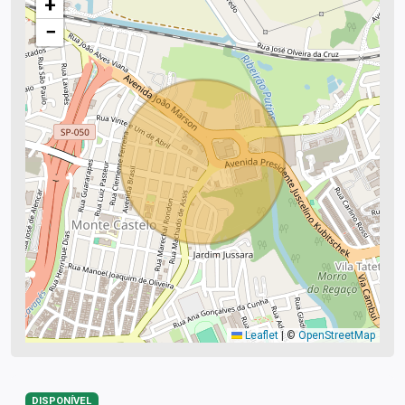
+
−
Leaflet
|
©
OpenStreetMap
DISPONÍVEL