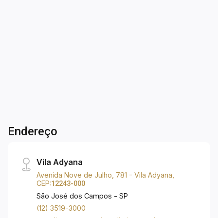
à venda de 33,54 m², sendo: - 01 dormitório,
sendo suíte; - 01 banheiro; - 01 vaga de
garagem; - Andar alto; - Sala com varanda; -
1
1
1
34m²
Cozinha; - Área de serviço; - Acabamentos de
Dorm.
Banho
Garagem
A. Útil
qualidade: piso laminado na área social,
porcelanato nas áreas molhadas, bancadas em
granito; - Infraestrutura pronta para ar-
condicionado; - Esquadrias em alumínio com
persianas integradas. Sobre o prédio: - Torre
única com 26 andares; - 6 elevadores e gerador
de emergência; - Portaria 24h e sistema
Endereço
completo de segurança. Lazer completo para
todos os estilos: - Piscinas coberta e
descoberta; - Academia; - Quadra de squash; -
Vila Adyana
Quadra de areia; - Espaço funcional; - Salão de
Avenida Nove de Julho, 781 - Vila Adyana,
festas; - Coworking; - Brinquedoteca; -
CEP:
12243-000
Playground; - Espaço pet; - Churrasqueiras; -
São José dos Campos - SP
Lavanderia; - Espaço delivery; - Bicicletário.
(12) 3519-3000
Localização privilegiada: Próximo ao Shopping