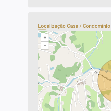
Localização Casa / Condomíni
+
−