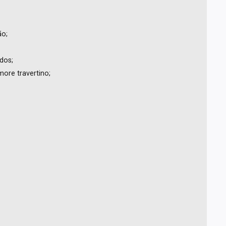
ão;
dos;
more travertino;