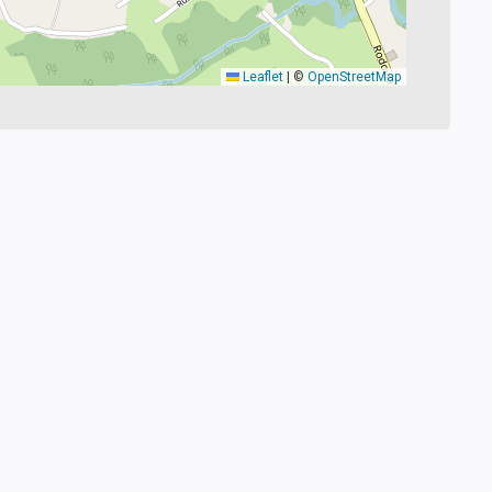
Leaflet
|
©
OpenStreetMap