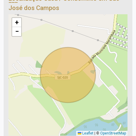
José dos Campos
+
−
Leaflet
|
©
OpenStreetMap