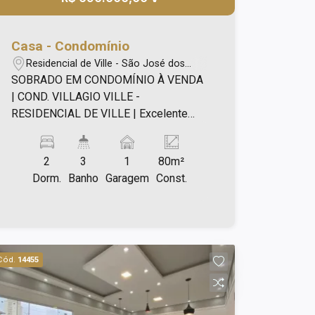
Casa - Condomínio
Residencial de Ville - São José dos
Campos/SP
SOBRADO EM CONDOMÍNIO À VENDA
| COND. VILLAGIO VILLE -
RESIDENCIAL DE VILLE | Excelente
sobrado de 80m², sendo: - 02
dormitórios, sendo suítes amplas com
2
3
1
80m²
armários planejados e sacada; -
Dorm.
Banho
Garagem
Const.
Cozinha planejada; - Sala ampla para 02
ambientes; - Iluminação embutida; -
Lavabo com gabinete; - Área de serviço
integrada com uma área gourmet; - 01
vaga de garagem coberta. *Aceita
Cód.
14455
financiamento Ótima localização!
Condomínio tranquilo, em frente à uma
ampla praça com academia e