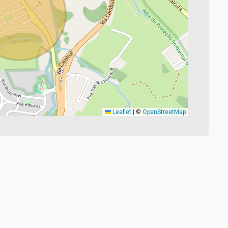
Leaflet
|
©
OpenStreetMap