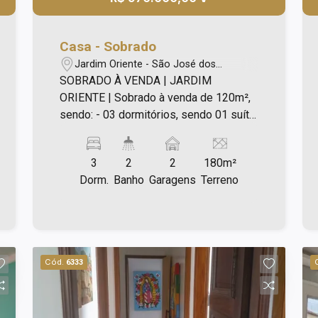
Casa - Sobrado
Jardim Oriente - São José dos
Campos/SP
SOBRADO À VENDA | JARDIM
ORIENTE | Sobrado à venda de 120m²,
sendo: - 03 dormitórios, sendo 01 suíte;
- Armários; - Banheiros com box blindex
e gabinetes; - Sala de TV conjugada
3
2
2
180m²
com sala de jantar; - Cozinha espaçosa
Dorm.
Banho
Garagens
Terreno
planejada; - Lavanderia com armários; -
Piso laminado nos dormitórios, sala e
corredor; - Piso porcelanato na cozinha;
- Corredor externo com cobertura
policarbonato com controle remoto para
Cód.
6333
abertura; - Quintal; - Edícula com
dormitório, banheiro, cozinha; - Garagem
com portão eletronico para 02 carros; -