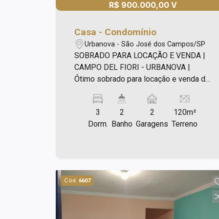
R$ 900.000,00 V
Casa - Condomínio
Urbanova - São José dos Campos/SP
SOBRADO PARA LOCAÇÃO E VENDA |
CAMPO DEL FIORI - URBANOVA |
Ótimo sobrado para locação e venda de
92m², sendo: - 03 dormitórios, sendo
01 suíte; - Banheiro social com box e
3
2
2
120m²
gabinete; - Sala 02 ambientes; - Lavabo
Dorm.
Banho
Garagens
Terreno
com gabinete; - Banheiro social com
gabinete e box; - Cozinha com armários;
- Área de serviço; - 02 vagas de
garagem paralela e coberta. Lazer com:
- Salão de festas; - Piscina adulto e
Cód.
6607
infantil; - Churrasqueira com forno para
pizza; - Playground e pequena horta; -
Portaria 24 horas.