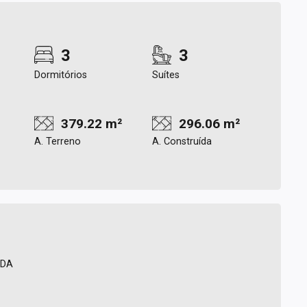
3
3
Dormitórios
Suítes
379.22 m²
296.06 m²
A. Terreno
A. Construída
NDA