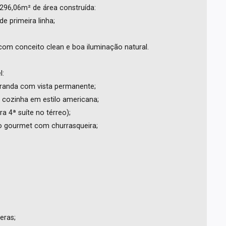
296,06m² de área construída:
 primeira linha;
com conceito clean e boa iluminação natural.
l:
aranda com vista permanente;
 cozinha em estilo americana;
a 4ª suíte no térreo);
ço gourmet com churrasqueira;
eras;