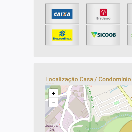
Localização Casa / Condomíni
+
−