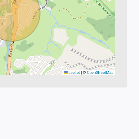
Leaflet
|
©
OpenStreetMap