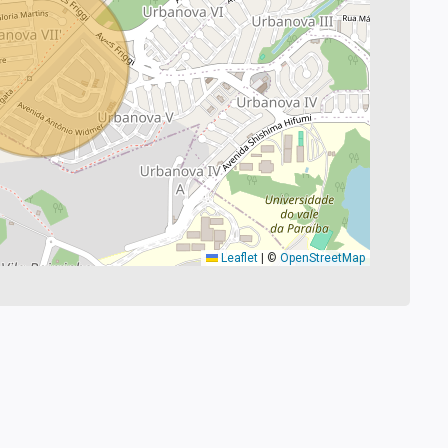
Leaflet
|
©
OpenStreetMap