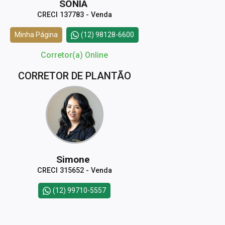
SONIA
CRECI 137783 - Venda
Minha Página
(12) 98128-6600
Corretor(a) Online
CORRETOR DE PLANTÃO
Simone
CRECI 315652 - Venda
(12) 99710-5557
CORRETOR DE PLANTÃO