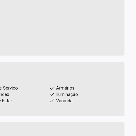
e Serviço
Armários
index
Iluminação
e Estar
Varanda