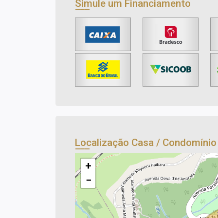
Simule um Financiamento
Localização Casa / Condomíni
+
−