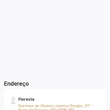
Jardim das Industrias - São José dos
Campos/SP
SOBRADO À VENDA | JD. DAS INDUSTRIAS |
Sobrado à venda de 130m², sendo: - 03
dormitórios, sendo 01 suíte; - Banheiros com
box blindex e gabinetes; - Sala para 02
ambientes; - Cozinha com armários; - Área de
3
2
2
125m²
serviço; - Quintal.
Dorm.
Banho
Garagens
Terreno
Endereço
Floresta
Rua Irene de Oliveira Lourenço Borges, 217 -
Bairro da Floresta, CEP: