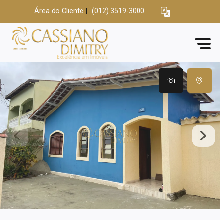
Área do Cliente
|
(012) 3519-3000