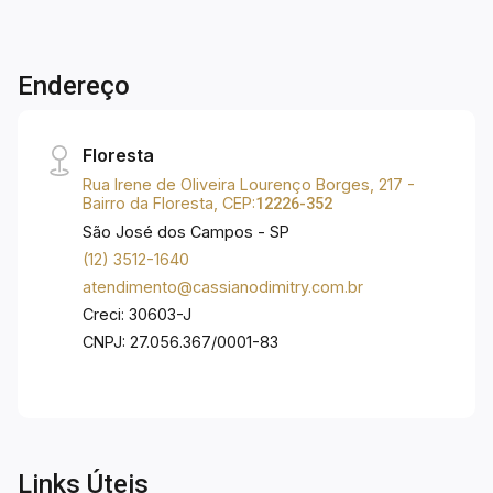
- Após a área gourmet temos um espaço
gramado de 28m2, possibilitando ao futuro
proprietário a construção de uma ótima área de
Endereço
lazer. Aceita FGTS e Financiamento.
Floresta
Rua Irene de Oliveira Lourenço Borges, 217 -
Bairro da Floresta, CEP:
12226-352
São José dos Campos - SP
(12) 3512-1640
atendimento@cassianodimitry.com.br
Creci: 30603-J
CNPJ: 27.056.367/0001-83
Links Úteis