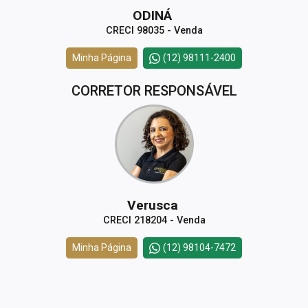
ODINÁ
CRECI 98035 - Venda
Minha Página
(12) 98111-2400
CORRETOR RESPONSÁVEL
Verusca
CRECI 218204 - Venda
Minha Página
(12) 98104-7472