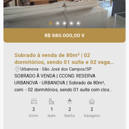
R$ 980.000,00 V
Sobrado à venda de 80m² | 02
dormitórios, sendo 01 suíte e 02 vagas
de garagem | Condomínio Reserva
Urbanova - São José dos Campos/SP
Urbanova - Urbanova | São José dos
SOBRADO À VENDA | CCOND. RESERVA
Campos |
URBANOVA - URBANOVA | Sobrado de 80m²,
com: - 02 dormitórios, sendo 01 suíte com closet
e ar-condicionado; - Sala para 02 ambientes com
ar-condicionado em conceito aberto; - Lavabo; -
2
1
2
2
Cozinha planejada com cooktop e forno elétrico; -
Dorm.
Suite
Banho
Garagens
Área de serviço; - Pequeno quintal; - 02 vagas de
garagem paralelas. Obs.: O closet pode ser