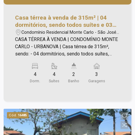
Casa térrea à venda de 315m² | 04
dormitórios, sendo todos suítes e 03
vagas de garagem | Condomínio Monte
Condomínio Residencial Monte Carlo - São José
Carlo - Urbanova | São José dos
dos Campos/SP
CASA TÉRREA À VENDA | CONDOMÍNIO MONTE
Campos |
CARLO - URBANOVA | Casa térrea de 315m²,
sendo: - 04 dormitórios, sendo todos suítes,
sendo 01 máster com closet, hidromassagem e
cubas e chuveiros duplos, e som ambiente; - Sala
4
4
2
3
de cinema equipada, com projetor Optoma
Dorm.
Suítes
Banho
Garagens
HD39HDR 4000 lumens, home theater Yamaha
Aventage RX-A2, sistema 5.1 com caixas de som
Klipsch, tela de 9 Projetelas; - Metais DOCOL; -
Louças DECA e ROCA; - Bancadas internas da
cozinha e banheiro em Silestone e Dekton; -
Cód.
16485
Aquecimento de água via boiler com energia
solar (500 litros, marca Rinnai); - Aquecimento da
água da piscina via energia solar, mediante uso