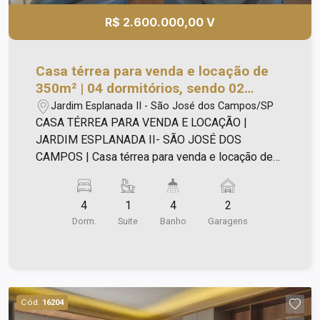
R$ 2.600.000,00 V
Casa térrea para venda e locação de
350m² | 04 dormitórios, sendo 02
suítes e 02 vagas de garagem | Jardim
Jardim Esplanada II - São José dos Campos/SP
Esplanada II - São José dos Campos |
CASA TÉRREA PARA VENDA E LOCAÇÃO |
JARDIM ESPLANADA II- SÃO JOSÉ DOS
CAMPOS | Casa térrea para venda e locação de
350m², sendo: - Terreno de 900 m²; - Sala para 03
ambientes; - 04 dormitórios, sendo 02 suítes
4
1
4
2
com ar-condicionado; - Lavabo; - Copa/Cozinha; -
Dorm.
Suite
Banho
Garagens
Lareira; - Capela; - Espaço gourmet com forno de
pizza, churrasqueira e forno a lenha; - Piscina
com prainha; - Suíte externa; - Lavanderia; -
Viveiro; - 04 vagas de garagem. *Próximo ao
Parque Vicentina Aranha, Shopping Esplanada,
Cód.
16204
farmácias, escolas, restaurantes, padarias e