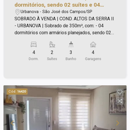
dormitórios, sendo 02 suítes e 04
vagas de garagem | Condomínio Altos
Urbanova - São José dos Campos/SP
da Serra II - Urbanova | São José dos
SOBRADO À VENDA | COND. ALTOS DA SERRA II
Campos |
- URBANOVA | Sobrado de 350m², com: - 04
dormitórios com armários planejados, sendo 02
suítes; - Sala; - Cozinha com armários planejados;
- Banheiro social; - Piscina; - 04 vagas de
4
2
3
4
garagem.
Dorm.
Suítes
Banho
Garagens
Cód.
16420