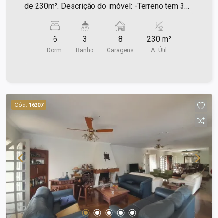
de 230m². Descrição do imóvel: -Terreno tem 3
casas ( cada casa tem 02 dormitórios); - Sala; -
Cozinha; - Área de serviço com quintal.
6
3
8
230 m²
Dorm.
Banho
Garagens
A. Útil
Cód.
16207