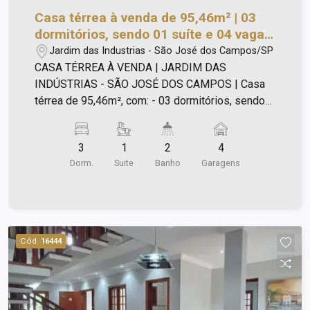
Casa térrea à venda de 95,46m² | 03
dormitórios, sendo 01 suíte e 04 vagas
de garagem | Jardim das Indústrias -
Jardim das Industrias - São José dos Campos/SP
São José dos Campos |
CASA TÉRREA À VENDA | JARDIM DAS
INDÚSTRIAS - SÃO JOSÉ DOS CAMPOS | Casa
térrea de 95,46m², com: - 03 dormitórios, sendo
01 suíte; - Banheiros com gabinetes e box
Blindex; - Sala para 02 ambientes; - Cozinha com
3
1
2
4
armários; - Área de serviço; - Churrasqueira; -
Dorm.
Suite
Banho
Garagens
Piscina; - Quintal; - 04 vagas de garagem.
Cód.
16444