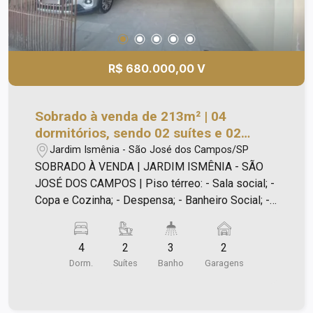
R$ 680.000,00 V
Sobrado à venda de 213m² | 04
dormitórios, sendo 02 suítes e 02
vagas de garagem | Jardim Ismênia -
Jardim Ismênia - São José dos Campos/SP
São José dos Campos |
SOBRADO À VENDA | JARDIM ISMÊNIA - SÃO
JOSÉ DOS CAMPOS | Piso térreo: - Sala social; -
Copa e Cozinha; - Despensa; - Banheiro Social; -
02 dormitórios; - Lavanderia; - Área de serviço; -
Planejados na cozinha, banheiros e copa. Piso
4
2
3
2
Superior: - 02 dormitórios, sendo 01 suíte com
Dorm.
Suítes
Banho
Garagens
espaço para closet e com sacada. OBS.: O 2º
dormitório podendo transformar em uma suíte.
Lazer com: - Terraço com quintal; - Churrasqueira