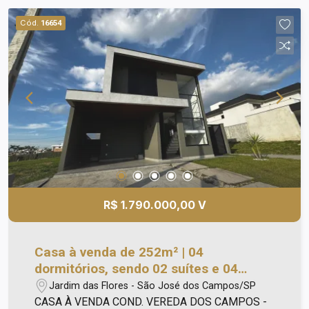
empregada; - Hobby box; - Aquecimento central; -
Cód.
16654
02 vagas de garagem. Lazer no condomínio: -
Churrasqueira; - Salão de festas; - portaria 24
horas.
R$ 1.790.000,00 V
Casa à venda de 252m² | 04
dormitórios, sendo 02 suítes e 04
vagas de garagem | Condomínio
Jardim das Flores - São José dos Campos/SP
Vereda dos Campos - Jardim das
CASA À VENDA COND. VEREDA DOS CAMPOS -