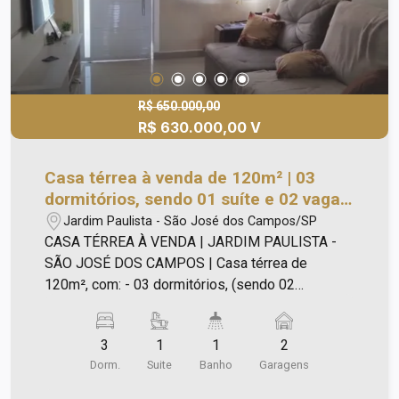
R$ 650.000,00
R$ 630.000,00 V
Casa térrea à venda de 120m² | 03
dormitórios, sendo 01 suíte e 02 vagas
de garagem | Jardim Paulista - São
Jardim Paulista - São José dos Campos/SP
José dos Campos |
CASA TÉRREA À VENDA | JARDIM PAULISTA -
SÃO JOSÉ DOS CAMPOS | Casa térrea de
120m², com: - 03 dormitórios, (sendo 02
dormitórios reformado), sendo 01 suíte; -
Banheiro social; - Sala ampla; - Cozinha arejada; -
3
1
1
2
Quintal; - 02 vagas de garagem. *Quintal bem
Dorm.
Suite
Banho
Garagens
espaçoso, não tem área gourmet, mas espaço
suficiente pra fazer. *Imóvel próximo a Câmara