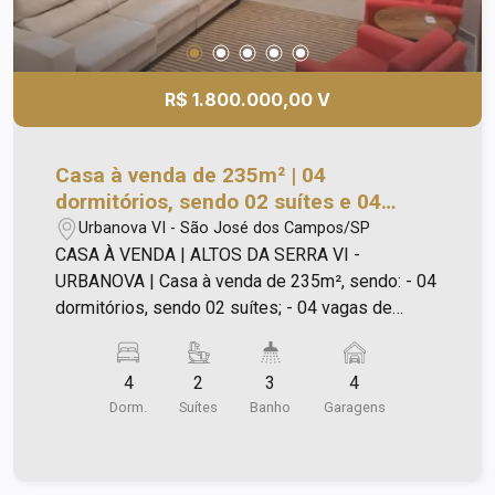
de água quente e fria em torneiras e duchas; -
Infra estrutura para chuveiro elétrico como
opcional; - Infra estrutura de ar-condicionado em
todos os cômodos já pronta para instalação; -
R$ 1.800.000,00 V
Persianas automáticas nas janelas dos
dormitórios e porta balcão da suíte máster; - 04
vagas de garagem, sendo 02 cobertas. Ótima
Casa à venda de 235m² | 04
localização dentro do condomínio, próximo à
dormitórios, sendo 02 suítes e 04
portaria. Agende a sua visita!
vagas de garagem | Condomínio Altos
Urbanova VI - São José dos Campos/SP
da Serra VI - Urbanova | São José dos
CASA À VENDA | ALTOS DA SERRA VI -
Campos |
URBANOVA | Casa à venda de 235m², sendo: - 04
dormitórios, sendo 02 suítes; - 04 vagas de
garagem, sendo 02 cobertas e 02 descobertas; -
Suite master com closet, as outras suítes com
4
2
3
4
armários planejados; - Sacada; - Sala de TV; -
Dorm.
Suítes
Banho
Garagens
Sala com lareira; - Sala de jantar; - Lavabo; -
Cozinha com armários planejados e cooktop; -
Área gourmet com churrasqueira; - Quintal
ajardinado; - Área de serviço; - Banheiro de