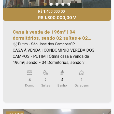
e pista de caminhada; Aceita permuta sob
avaliação de apartamento Aquarius/Vila Ema com
R$ 1.400.000,00
R$ 1.300.000,00 V
3 dormitórios até 1.200k. Agende a sua visita!
Casa à venda de 196m² | 04
dormitórios, sendo 02 suítes e 02
vagas de garagem | Condomínio
Putim - São José dos Campos/SP
Vereda dos Campos - Putim | São José
CASA À VENDA | CONDOMÍNIO VEREDA DOS
dos Campos |
CAMPOS - PUTIM | Ótima casa à venda de
196m², sendo: - 04 Dormitórios, sendo 3
dormitórios no andar superior e 01 dormitório no
térreo, 01 suíte no andar superior e 01 suíte no
4
2
4
2
térreo. - Terreno - 10x25 - 250m²; - Projeto
Dorm.
Suítes
Banho
Garagens
Arquitetônico Solange Vidal; - Previsão de
Conclusão; - Assinou Contrato, entrega em 3
meses; - Aceita permuta e Financiamento
Bancário; - Área total do empreendimento
583.762,84m²; - Áreas verdes preservadas
Cód.