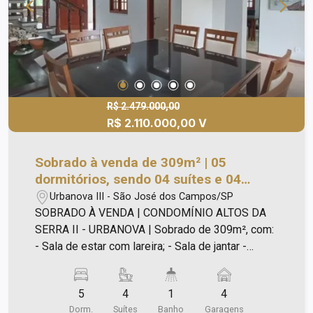
R$ 2.479.000,00
R$ 2.110.000,00 V
Sobrado à venda de 309m² | 05
dormitórios, sendo 04 suítes e 04
vagas de garagem | Condomínio Altos
Urbanova III - São José dos Campos/SP
da Serra II - Urbanova | São José dos
SOBRADO À VENDA | CONDOMÍNIO ALTOS DA
Campos |
SERRA II - URBANOVA | Sobrado de 309m², com:
- Sala de estar com lareira; - Sala de jantar -
Cozinha e copa com fogão, coifa, forno, lava
louças e geladeira no pavimento térreo; - Área de
5
4
1
4
churrasqueira nos fundos; - 01 dormitório, sendo
Dorm.
Suítes
Banho
Garagens