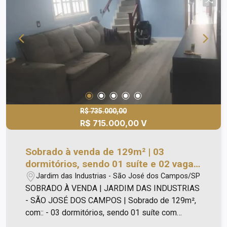
R$ 735.000,00
R$ 715.000,00 V
Sobrado à venda de 129m² | 03
dormitórios, sendo 01 suíte e 02 vagas
de garagem | Jardim das Industrias -
Jardim das Industrias - São José dos Campos/SP
São José dos Campos |
SOBRADO À VENDA | JARDIM DAS INDUSTRIAS
- SÃO JOSÉ DOS CAMPOS | Sobrado de 129m²,
com:: - 03 dormitórios, sendo 01 suíte com
armário; - Banheiros com box Blindex e