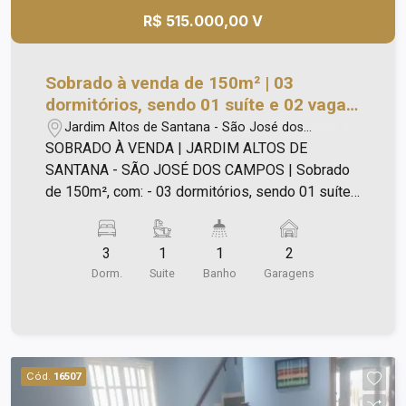
R$ 515.000,00 V
Sobrado à venda de 150m² | 03
dormitórios, sendo 01 suíte e 02 vagas
de garagem | Jardim Altos de Santana
Jardim Altos de Santana - São José dos
- São José dos Campos |
Campos/SP
SOBRADO À VENDA | JARDIM ALTOS DE
SANTANA - SÃO JOSÉ DOS CAMPOS | Sobrado
de 150m², com: - 03 dormitórios, sendo 01 suíte;
- Sala para 02 ambientes; - Cozinha; - Banheiro
social; - Área de serviço; - Área de lazer com
3
1
1
2
churrasqueira e fogão à lenha; - 02 vagas de
Dorm.
Suite
Banho
Garagens
garagem cobertas. Agende sua visita.
Cód.
16507