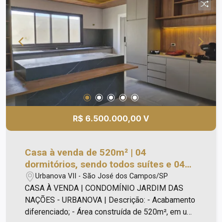
supermercados. *Agende a sua visita!!
R$ 6.500.000,00 V
Casa à venda de 520m² | 04
dormitórios, sendo todos suítes e 04
vagas de garagem | Condomínio
Urbanova VII - São José dos Campos/SP
Jardim das Nações - Urbanova | São
CASA À VENDA | CONDOMÍNIO JARDIM DAS
José dos Campos |
NAÇÕES - URBANOVA | Descrição: - Acabamento
diferenciado; - Área construída de 520m², em um