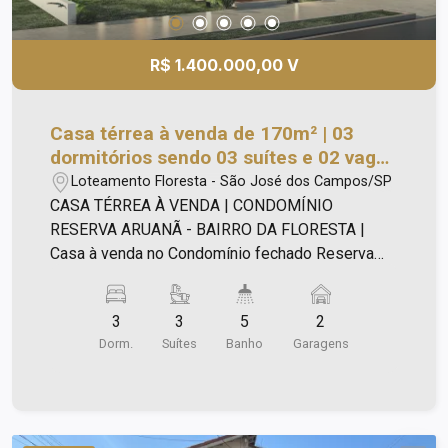
R$ 1.400.000,00 V
Casa térrea à venda de 170m² | 03
dormitórios sendo 03 suítes e 02 vagas
de garagem | Condomínio Reserva
Loteamento Floresta - São José dos Campos/SP
Aruanã - Bairro da Floresta | São José
CASA TÉRREA À VENDA | CONDOMÍNIO
dos Campos
RESERVA ARUANÃ - BAIRRO DA FLORESTA |
Casa à venda no Condomínio fechado Reserva
Aruanã: - Com um projeto único e encantador, esta
casa térrea é simplesmente espetacular! -
3
3
5
2
Terreno com 250m²; - Área construída: 170m²; -
Dorm.
Suítes
Banho
Garagens
São 03 dormitórios, todos suítes, sendo a suíte
máster acompanhada de um espaçoso closet; -
Além disso, você encontrará uma área social
totalmente integrada, perfeita para acomodar uma
sala de TV, sala de jantar e uma sala de estar; -