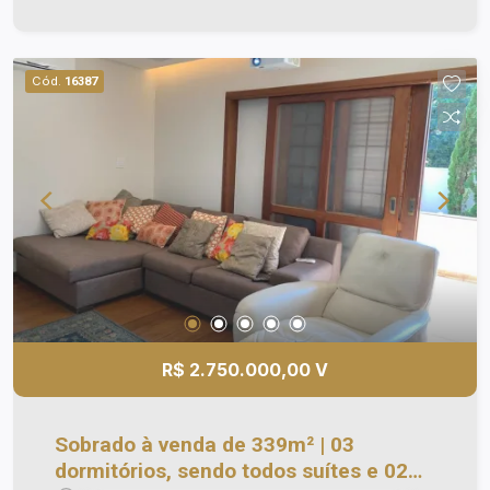
municipal, prefeitura, hotel Calton Plaza OBS.:
Uma parte da casa está recém reformada, e a
área externa ainda precisa reformar.
Cód.
16387
R$ 2.750.000,00 V
Sobrado à venda de 339m² | 03
dormitórios, sendo todos suítes e 02