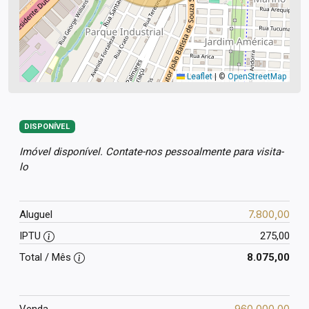
Leaflet
|
©
OpenStreetMap
DISPONÍVEL
Imóvel disponível. Contate-nos pessoalmente para visita-
lo
7.800,00
Aluguel
IPTU
275,00
Total / Mês
8.075,00
960.000,00