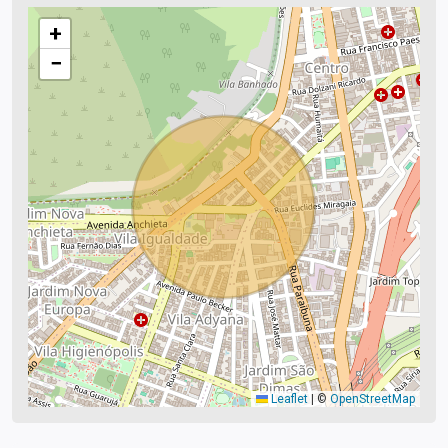
+
−
Leaflet
|
©
OpenStreetMap