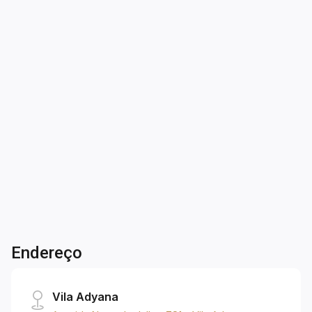
Comercial - Sala em Condomínio
Jardim São Dimas - São José dos Campos/SP
SALA COMERCIAL À VENDA | ECO TOWER -
JARDIM SÃO DIMAS | Ótima sala comercial e
excelente localização! O imóvel possui: - 24 m²
de área util; - 01 banheiro social; - 01 vaga de
garagem; Agende já sua visita!
1
1
24m²
Banho
Garagem
A. Útil
Endereço
Vila Adyana