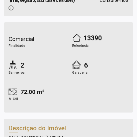
Consulte-nos
(ITBI, Registro, Escritura e Certidões)
13390
Comercial
Finalidade
Referência
2
6
Banheiros
Garagens
72.00 m²
A. Útil
Descrição do Imóvel