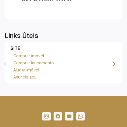
Excelente opção tanto para uso próprio quanto
para investimento com potencial de locação.
Entre em contato para mais informações e
agende uma visita!
Links Úteis
SITE
Comprar imóvel
Comprar lançamento
Alugar imóvel
Anuncie aqui