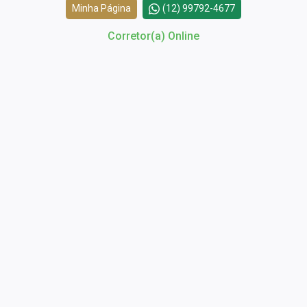
Minha Página
(12) 99792-4677
Corretor(a) Online
Cód.
18092