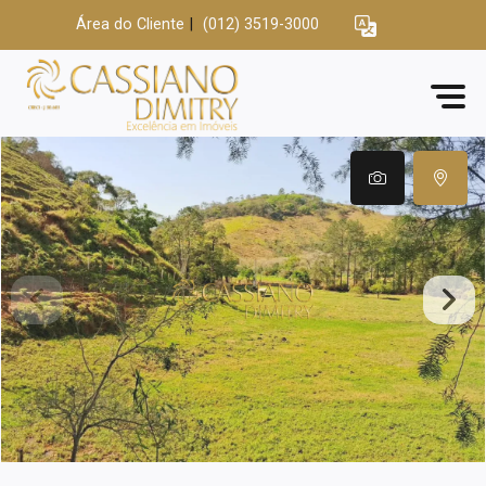
Área do Cliente
|
(012) 3519-3000