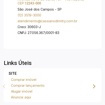
de 60% da área do condomínio composta por
CEP:
12243-000
áreas verdes, próximo da Embraer e vários
São José dos Campos - SP
comércios local e de fácil acesso para Via Nova
(12) 3519-3000
Cambuí.
atendimento@cassianodimitry.com.br
Creci: 30603-J
CNPJ: 27.056.367/0001-83
Links Úteis
SITE
Comprar imóvel
Comprar lançamento
Alugar imóvel
Anuncie aqui