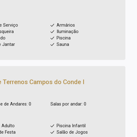
e Serviço
Armários
squeira
Iluminação
ado
Piscina
e Jantar
Sauna
e Terrenos
Campos do Conde I
e de Andares: 0
Salas por andar: 0
a Adulto
Piscina Infantil
de Festa
Salão de Jogos