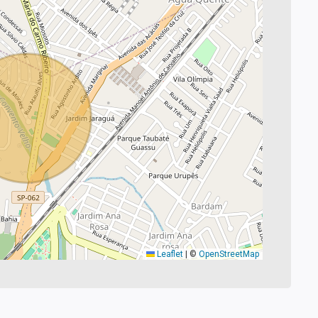
Leaflet
|
©
OpenStreetMap