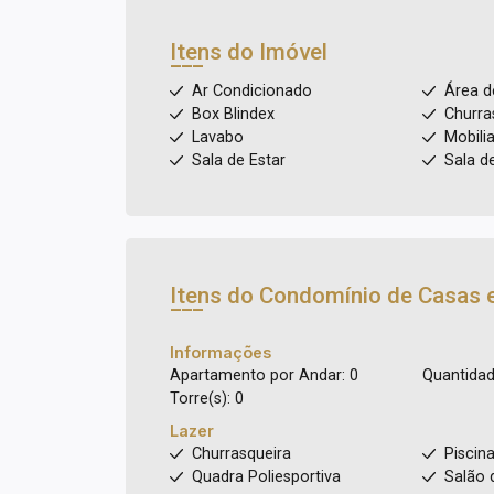
Itens do Imóvel
Ar Condicionado
Área d
Box Blindex
Churra
Lavabo
Mobili
Sala de Estar
Sala d
Itens do Condomínio de Casas 
Informações
Apartamento por Andar: 0
Quantidad
Torre(s): 0
Lazer
Churrasqueira
Piscin
Quadra Poliesportiva
Salão 