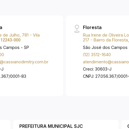
a
Floresta
 de Julho, 781 - Vila
Rua Irene de Oliveira 
:
217 - Bairro da Floresta
12243-000
s Campos - SP
São José dos Campos 
00
(12) 3512-1640
@cassianodimitry.com.br
atendimento@cassianod
-J
Creci: 30603-J
6.367/0001-83
CNPJ: 27.056.367/0001
PREFEITURA MUNICIPAL SJC