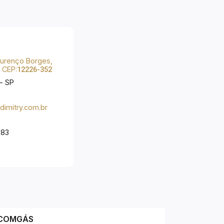
Lourenço Borges,
, CEP:
12226-352
- SP
imitry.com.br
-83
COMGÁS
EDP ENER