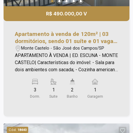
R$ 490.000,00 V
Apartamento à venda de 120m² | 03
dormitórios, sendo 01 suíte e 01 vaga
de garagem | Edifício Escuna - Monte
Monte Castelo - São José dos Campos/SP
Castelo | São José dos Campos |
APARTAMENTO À VENDA | ED. ESCUNA - MONTE
CASTELO| Características do imóvel: - Sala para
dois ambientes com sacada; - Cozinha americana
com gabinete e armário; - Área de serviço
separada da cozinha; - 3 dormitórios sendo uma
3
1
2
1
suíte; - banheiros com box blindex; - 1 vaga de
Dorm.
Suite
Banho
Garagem
garagem; Estrutura de Lazer e Condomínio: -
salão de festas; - portaria 24 horas; - bicicletário:
Agende já uma visita!
Cód.
18440