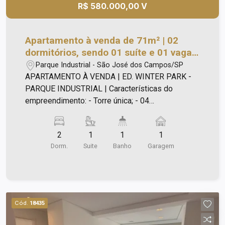
trilha e pista de caminhada, quadra de tênis,
R$ 580.000,00 V
quadra de futsal/vôlei e campo de futebol
society! - Mercadinho interno; - Portaria e
segurança 24 horas! Agende já uma visita!
Apartamento à venda de 71m² | 02
dormitórios, sendo 01 suíte e 01 vaga
de garagem | Edifício Winter Park -
Parque Industrial - São José dos Campos/SP
Parque Industrial | São José dos
APARTAMENTO À VENDA | ED. WINTER PARK -
Campos |
PARQUE INDUSTRIAL | Características do
empreendimento: - Torre única; - 04
Apartamentos por Andar (Sacadas com Sol da
Manhã ou Tarde); - 02 Elevadores; - Vagas de
2
1
1
1
Garagem no Térreo e Subsolo; - Todo Lazer do
Dorm.
Suite
Banho
Garagem
Condomínio sera no 1º Andar do Edifício - (Salão
de Festas, Academia, Salão de Jogos e
Brinquedoteca); - 05 Vagas de Visitante; -
Metragem Planta de 71,19m²; - 02 Dormitórios,
sendo 01 suíte; - Sala com 02 Ambientes; - 01
Cód.
18435
Banheiro Social; - Cozinha Americana; - Área de
Serviço; - Varanda Gourmet com Churrasqueira a