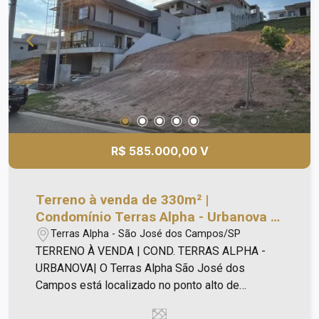
R$ 585.000,00 V
Terreno à venda de 330m² |
Condomínio Terras Alpha - Urbanova |
São José dos Campos |
Terras Alpha - São José dos Campos/SP
TERRENO À VENDA | COND. TERRAS ALPHA -
URBANOVA| O Terras Alpha São José dos
Campos está localizado no ponto alto de
Urbanova, com fácil acesso para universidades,