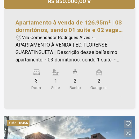
R$ 850.000,00 V
Apartamento à venda de 126.95m² | 03
dormitórios, sendo 01 suíte e 02 vagas
de garagem | Edifício Florense - Vila
Vila Comendador Rodrigues Alves -
Indiana | Guaratinguetá |
Guaratinguetá/SP
APARTAMENTO À VENDA | ED. FLORENSE -
GUARATINGUETÁ | Descrição desse belíssimo
apartamento: - 03 dormitórios, sendo 1 suíte; -
Sala ampla e conjugada com sala de jantar; -
Banheiro social; - Sacada com tela; - Cozinha
3
1
2
2
planejada com móveis modernos; - Lavanderia
Dorm.
Suite
Banho
Garagens
separada com armário - Iluminação; - Entrada
social e entrada de serviço, proporcionando
privacidade no dia a dia; - 2 vagas de garagem
sendo 1 no térreo e outro no subsolo; - Portaria
virtual; - Aceita Pet; - Ar condicionado nos
Cód.
18456
dormitórios e sala; - Piso vinílico.