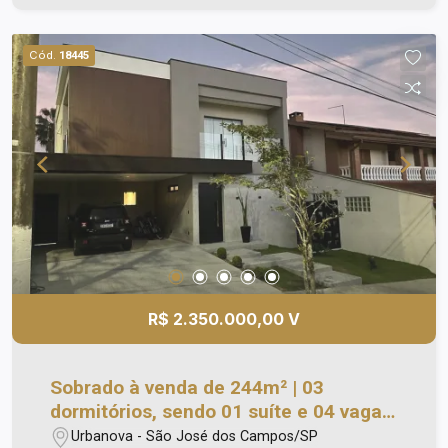
Cód.
18445
R$ 2.350.000,00 V
Sobrado à venda de 244m² | 03
dormitórios, sendo 01 suíte e 04 vagas
de garagem | Condominio Recanto da
Urbanova - São José dos Campos/SP