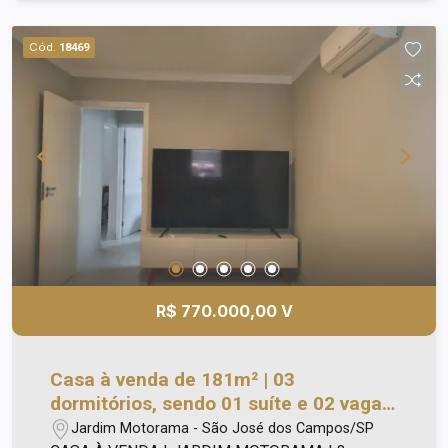
Condomínio Fechado em Urbanova ou Jardim
Esplanada
Cód.
18469
R$ 770.000,00 V
Casa à venda de 181m² | 03
dormitórios, sendo 01 suíte e 02 vagas
de garagem | Jardim Motorama - São
Jardim Motorama - São José dos Campos/SP