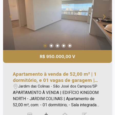
Carvão; - 01 Vaga de Garagem. Diferencias e
Acabamento: - Churrasqueira a carvão; - Estrutura
para Ar Condicionado na Suíte e Sala; - Janelas
com Persiana Blackout; - Pé Direito de 2,70m; -
Todas Vagas de Garagem Coberta; - Previsão
Entrega - Agosto de 2026. Apenas 1 Quadra da
Avenida Bacabal, próximo a Padaria Flor de Ype,
Bancos, Farmácias, e Futuro Mc Donalds da
Avenida. More no Bairro que mais cresce e
R$ 950.000,00 V
valoriza na região sul de São José dos Campos.
Apartamento à venda de 52,00 m² | 1
dormitório, e 01 vagas de garagem |
Lançamento Kingdom North - Jardim
Jardim das Colinas - São José dos Campos/SP
Colinas | São José dos Campos |
APARTAMENTO À VENDA | EDIFÍCIO KINGDOM
NORTH - JARDIM COLINAS | Apartamento de
52,00 m², com: - 01 dormitório; - Sala integrada
com à varanda e cozinha; - Churrasqueira na