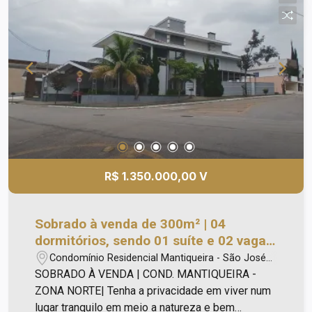
R$ 1.350.000,00 V
Sobrado à venda de 300m² | 04
dormitórios, sendo 01 suíte e 02 vagas
de garagem | Condomínio Mantiqueira
Condomínio Residencial Mantiqueira - São José
- Zona Norte | São José dos Campos |
dos Campos/SP
SOBRADO À VENDA | COND. MANTIQUEIRA -
ZONA NORTE| Tenha a privacidade em viver num
lugar tranquilo em meio a natureza e bem