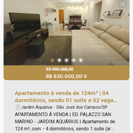
R$ 990.000,00
R$ 930.000,00 V
Apartamento à venda de 124m² | 04
dormitórios, sendo 01 suíte e 02 vagas
de garagem | Edifício Palazzo San
Jardim Aquárius - São José dos Campos/SP
Marino - Jardim Aquárius | São José
APARTAMENTO À VENDA | ED. PALAZZO SAN
dos Campos |
MARINO - JARDIM AQUÁRIUS | Apartamento de
124 m², com: - 4 dormitórios, sendo 1 suíte (ar