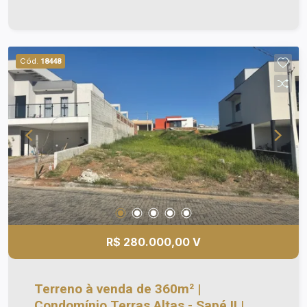
para a área de Preservação Ambiental; Mais um
ponto de excelência deste terreno, é o seu nível
mínimo de declive, que sugere reproduzir um
projeto arquitetônico que possibilita integrar área
Cód.
18448
de lazer, piscina, um lindo pomar/horta, academia
e muito mais, além do sossego e segurança que
o condomínio oferece.
R$ 280.000,00 V
Terreno à venda de 360m² |
Condomínio Terras Altas - Sapé II |