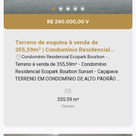
R$ 290.000,00 V
Terreno de esquina à venda de
355,59m² | Condomínio Residencial
Ecopark Bourbon Sunset | Caçapava |
Condomínio Residencial Ecopark Bourbon -
Caçapava/SP
Terreno à venda de 355,59m² - Condomínio
Residencial Ecopark Bourbon Sunset - Caçapava
TERRENO EM CONDOMÍNIO DE ALTO PADRÃO À
VENDA RESIDENCIAL ECOPARK SUNSET -
CAÇAPAVA Descrição: Terreno de 355,59 m² Lote
355.59 m²
001 quadra D Obs: Terreno de esquina, bem plano
Terreno
e próximo a área de lazer com excelente
topografia. Terreno proporciona uma vista surreal
com a Serra de fundo, o melhor condomínio da
cidade em área. Condomínio próximo de Bares,