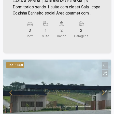
José dos Campos |
CASA À VENDA | JARDIM MOTORAMA | 3
Dormitorios sendo 1 suite com closet Sala , copa
Cozinha Banheiro social Area gourmet com
churrasqueira e banheiro Quintal com um canteiro
para horta. Ar-condicionado em varios ambientes
3
1
2
2
Piso porcelanato .. agende sua visita...
Dorm.
Suite
Banho
Garagens
Cód.
18468