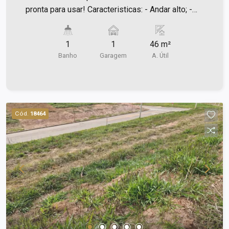
pronta para usar! Caracteristicas: - Andar alto; -
46m² de área útil; - 1 copa; - 02 banheiros; - 01
vaga de garagem. Agende uma vista!
1
1
46 m²
Banho
Garagem
A. Útil
Cód.
18464