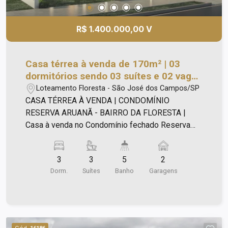
R$ 1.400.000,00 V
Casa térrea à venda de 170m² | 03
dormitórios sendo 03 suítes e 02 vagas
de garagem | Condomínio Reserva
Loteamento Floresta - São José dos Campos/SP
Aruanã - Bairro da Floresta | São José
CASA TÉRREA À VENDA | CONDOMÍNIO
dos Campos
RESERVA ARUANÃ - BAIRRO DA FLORESTA |
Casa à venda no Condomínio fechado Reserva
Aruanã: - Com um projeto único e encantador, esta
casa térrea é simplesmente espetacular! -
3
3
5
2
Terreno com 250m²; - Área construída: 170m²; -
Dorm.
Suítes
Banho
Garagens
São 03 dormitórios, todos suítes, sendo a suíte
máster acompanhada de um espaçoso closet; -
Além disso, você encontrará uma área social
totalmente integrada, perfeita para acomodar uma
sala de TV, sala de jantar e uma sala de estar; -
Cód.