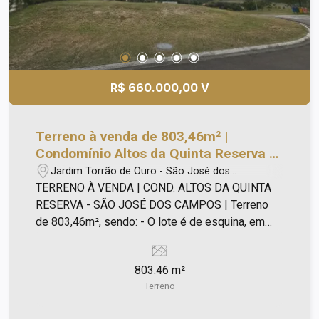
R$ 660.000,00 V
Terreno à venda de 803,46m² |
Condomínio Altos da Quinta Reserva -
São José dos Campos |
Jardim Torrão de Ouro - São José dos
Campos/SP
TERRENO À VENDA | COND. ALTOS DA QUINTA
RESERVA - SÃO JOSÉ DOS CAMPOS | Terreno
de 803,46m², sendo: - O lote é de esquina, em
frente a principal praça do condomínio e ao lado
da quadra de futebol; - Em uma ótima localização
803.46 m²
dentro do condomínio; - Melhor localização com
Terreno
ampla vista protegida pela área verde; - Casas de
altíssimo padrão no condomínio; - Não aceita