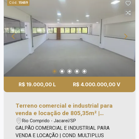
Cód.
15659
atendimento pode tomar um café, comer um
lanche, fazer compras, diversos serviços em um
só lugar. *Ligue e agende à sua visita!
R$ 19.000,00 L
R$ 4.000.000,00 V
Terreno comercial e industrial para
venda e locação de 805,35m² |
Condomínio Multiplus Eldorado I - Rio
Rio Comprido - Jacareí/SP
Comprido | Jacareí |
GALPÃO COMERCIAL E INDUSTRIAL PARA
VENDA E LOCAÇÃO | COND. MULTIPLUS