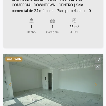
Campos |
COMERCIAL DOWNTOWN - CENTRO | Sala
comercial de 24 m², com: - Piso porcelanato; - 01
vaga de garagem rotativa. Excelente para: -
Escritório; - Consultório. Próximo ao Policlin,
1
1
25 m²
Clínica São José, Santa Casa, Faculdade de
Banho
Garagem
A. Útil
Direito, estacionamento rotativo para clientes.
Sala alugada! Ótimo para investidor. Agende a
sua visita!
Cód.
15687