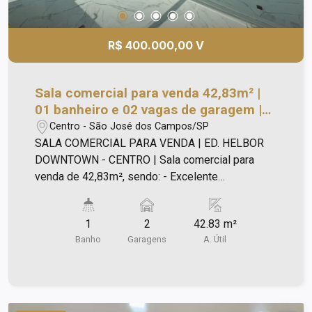
R$ 400.000,00 V
Sala comercial para venda 42,83m² |
01 banheiro e 02 vagas de garagem |
Edifício Helbor Downtown Offices &
Centro - São José dos Campos/SP
Mall - Centro | São José dos Campos |
SALA COMERCIAL PARA VENDA | ED. HELBOR
DOWNTOWN - CENTRO | Sala comercial para
venda de 42,83m², sendo: - Excelente
acabamento; - Sala com piso porcelanato; -
Gesso; - Prédio fachada em pastilha e vidro, para
1
2
42.83 m²
quem tem requinte e bom gosto; - Banheiro; -
Banho
Garagens
A. Útil
Área técnica; - Preparação para piso elevado e
ar-condicionado; - 02 vaga de garagem. Edifício
com: - Estacionamento rotativo para clientes; -
Com 17 lojas, para maior praticidade na sua vida,
e conforto do seu cliente que enquanto aguarda