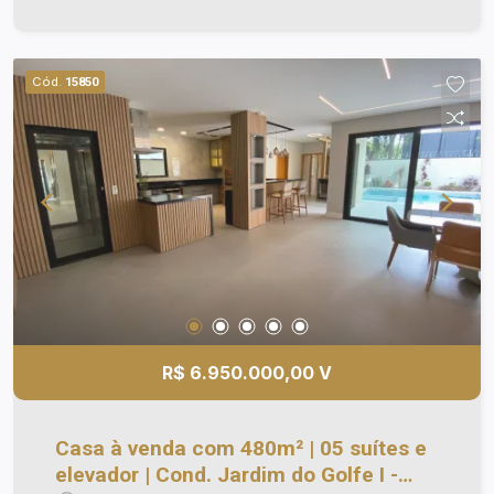
Playground; - Brinquedoteca; - Salão de festas
com espaço Gourmet; - Quiosque com
churrasqueira; - Campo de futebol; - Quadra de
Cód.
15850
Tênis; - Lago; - Pista de caminhada e muito mais...
Ótima localização: Próximo ao bairro Villa Branca,
supermercados, restaurantes, escolas, farmácias,
Shopping, hospital, entretenimento. Há apenas 10
minutos do centro da cidade e fácil acesso à
Rodovia Presidente Dutra. Ligue e agende a sua
visita!
R$ 6.950.000,00 V
Casa à venda com 480m² | 05 suítes e
elevador | Cond. Jardim do Golfe I -