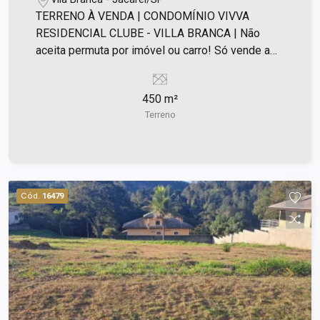
TERRENO À VENDA | CONDOMÍNIO VIVVA
RESIDENCIAL CLUBE - VILLA BRANCA | Não
aceita permuta por imóvel ou carro! Só vende a
vista! Documentação ok, mas só vende a vista. -
Terreno de 450m²; - Liberado para construir a sua
450 m²
casa. - Leve declive. Condomínio Clube com: -
Terreno
Segurança 24 horas. Lazer completo com: -
Academia; - Piscinas adulto e infantil; -
Playground; - Brinquedoteca; - Salão de festas
com espaço gourmet; - Quiosque com
churrasqueira; - Campo de futebol; - Quadra de
Cód.
16479
tênis; - Lago; - Pista de caminhada e muito mais.
Ótima localização, próximo ao bairro Villa Branca,
supermercados, restaurantes, escolas, farmácias,
Shopping, hospital, entretenimento. Fica a apenas
10 minutos do centro da cidade e fácil acesso à
Rodovia Presidente Dutra. Ligue e agende a sua
visita!