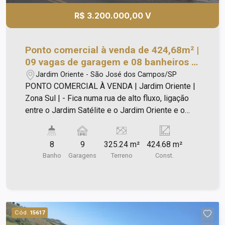
R$ 3.200.000,00 V
Ponto comercial à venda de 424,68m² |
09 vagas de garagem e 08 banheiros |
Jardim Oriente | São José dos Campos
Jardim Oriente - São José dos Campos/SP
|
PONTO COMERCIAL À VENDA | Jardim Oriente |
Zona Sul | - Fica numa rua de alto fluxo, ligação
entre o Jardim Satélite e o Jardim Oriente e o
Terras do Sul. - Terreno com 325,24 m² - Sobrado
com área Construida: 424,68 m² - Salão em
8
9
325.24 m²
424.68 m²
porcelanato. - Cozinha. - 08 banheiros, sendo 04
Banho
Garagens
Terreno
Const.
no piso superior, 02 no piso térreo e 02 no piso
inferior. - São 09 vagas (sendo 07 oficial na
planta), 05 vagas na frente e 02 vagas em cada
lateral. Ligue e agende a sua visita!
Cód.
15617