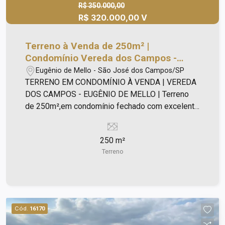
R$ 350.000,00
R$ 320.000,00 V
Terreno à Venda de 250m² |
Condomínio Vereda dos Campos -
Eugênio de Melo
Eugênio de Mello - São José dos Campos/SP
TERRENO EM CONDOMÍNIO À VENDA | VEREDA
DOS CAMPOS - EUGÊNIO DE MELLO | Terreno
de 250m²,em condomínio fechado com excelente
localização! Topografia 100% plana. A menos de
5 minutos da portaria da General Motors, na Zona
250 m²
Leste. com 445 Lotes Residenciais. Lazer
Terreno
completo para você e toda sua família, com: -
Salão de festas; - Espaço gourmet; - 02
Churrasqueiras; - Campo de futebol gramado; -
Quadra poliesportiva; - 02 Quadras de vôlei de
praia; - Beach Tênnis e Futevôlei; - Playground
Cód.
16170
infantil com brinquedos; - Pista de Pump Track