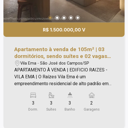
R$ 1.500.000,00 V
Apartamento à venda de 105m² | 03
dormitórios, sendo suítes e 02 vagas
de garagem | Edifício Raizes - Vila
Vila Ema - São José dos Campos/SP
Ema | São José dos Campos |
APARTAMENTO À VENDA | EDIFICIO RAIZES -
VILA EMA | O Raízes Vila Ema é um
empreendimento residencial de alto padrão em
construção peloa Terra Simão Construtora,
localizado na Rua Padre Rodolfo, 275, no bairro
3
3
3
2
Vila Ema, em São José dos Campos. O projeto foi
Dorm.
Suítes
Banho
Garagens
desenvolvido para unir sofisticação,
funcionalidade e arquitetura contemporânea em
uma das regiões mais valorizadas da cidade. O