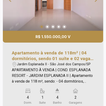
lazer: - Salão de festas; - Churrasqueira; - Espaço
gourmet; - Lavanderia; - Espaço pet; - Academia; -
Terraço coberto; - Piscina no rooftop; - Solarium; -
Brinquedoteca e mini mercado. Você irá se
surpreender. Agende sua visita!
R$ 1.550.000,00 V
Apartamento à venda de 118m² | 04
dormitórios, sendo 01 suíte e 02 vagas
de garagem | Edifício Esplanada
Jardim Esplanada II - São José dos Campos/SP
Resort - Jardim Esplanada II | São José
APARTAMENTO À VENDA | COND. ESPLANADA
dos Campos |
RESORT - JARDIM ESPLANADA II | Apartamento
à venda de 118 m², sendo: - 04 dormitórios,
sendo 01 suíte casal; - Ar condicionado; - Todo
com piso porcelanato; - Churrasqueira na varanda;
4
1
4
2
- Cozinha e dormitórios com armários planejados;
Dorm.
Suite
Banho
Garagens
- 02 Vagas de Garagem. Lazer com: - Quadra de