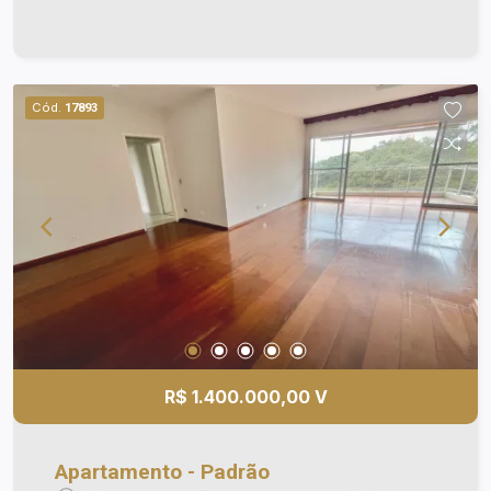
squash; - Academia; - Salão de festas e de jogos;
- Gisnastica; - Piscina aquecida; - Quadra de
tênis; - Quadra poliesportiva e muito mais.
Cód.
17893
R$ 1.400.000,00 V
Apartamento - Padrão