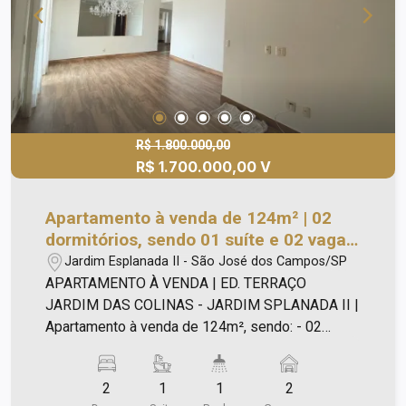
R$ 1.800.000,00
R$ 1.700.000,00 V
Apartamento à venda de 124m² | 02
dormitórios, sendo 01 suíte e 02 vagas
de garagem | Edifício Terraços Jardim
Jardim Esplanada II - São José dos Campos/SP
das Colinas - Jardim Esplanada II | São
APARTAMENTO À VENDA | ED. TERRAÇO
José dos Campos |
JARDIM DAS COLINAS - JARDIM SPLANADA II |
Apartamento à venda de 124m², sendo: - 02
dormitórios, sendo 01 suíte; - Sala estendida; -
Varanda gourmet; - Fechamento em vidro; -
2
1
1
2
Cozinha planejada; - Área de serviço; - 02 vagas