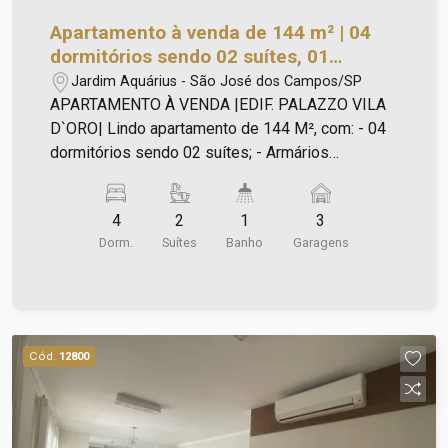
Apartamento à venda de 144 m² | 04
dormitórios sendo 02 suítes, 01
banheiro e 03 vagas de garagem |
Jardim Aquárius - São José dos Campos/SP
Palazzo Vila D`Oro - Jardim Aquárius |
APARTAMENTO À VENDA |EDIF. PALAZZO VILA
São José dos Campos |
D`ORO| Lindo apartamento de 144 M², com: - 04
dormitórios sendo 02 suítes; - Armários
planejados; - Sala para 2 ambientes; - Sacada
com churrasqueira (fechamento de vidro); -
4
2
1
3
Lavabo; - Cozinha planejada; - Ampla área de
Dorm.
Suítes
Banho
Garagens
serviço com armários; - 03 vagas de garagem; -
Vista livre e sol da manhã. Condomínio possui: -
Churrasqueira - Salão de festas - Piscinas adulto
e infantil - Academia - Salão de jogos - Portaria
24h e câmeras de segurança.
Cód.
12800