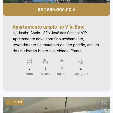
R$ 1.650.000,00 V
Apartamento amplo no Vila Ema
Jardim Apolo - São José dos Campos/SP
Apartamento novo com fino acabamento,
revestimentos e materiais de alto padrão, em um
dos melhores bairros da cidade. Planta
inteligente sem corredor e com 3 suítes Sala
ampliada e integrada com área gourmet Linda
3
3
4
2
vista para a piscina, cidade e montanhas
Dorm.
Suítes
Banho
Garagens
Iluminação natural e bem ventilado. Projeto de
iluminação com sancas iluminadas por LED na
sala, varanda e suítes, banheiros com spots
Despensa Fechaduras eletrônicas nas entradas
social e de serviço Varanda gourmet: fechamento
Cód.
18062
em vidro e Infra instalada para ar condicionado
Dormitórios com tomadas (normais e USB)