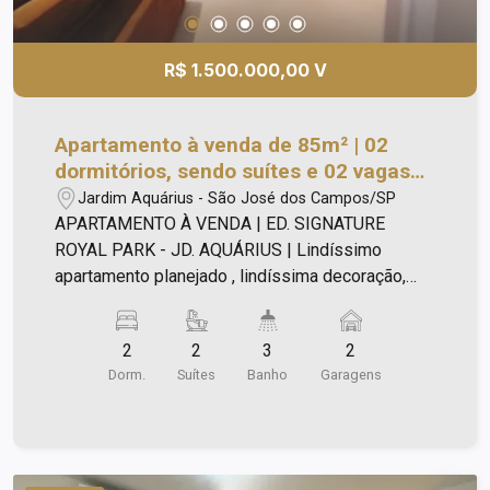
R$ 1.500.000,00 V
Apartamento à venda de 85m² | 02
dormitórios, sendo suítes e 02 vagas
de garagem | Edifício Signature Royal
Jardim Aquárius - São José dos Campos/SP
Park - Jardim Aquárius | São José dos
APARTAMENTO À VENDA | ED. SIGNATURE
Campos |
ROYAL PARK - JD. AQUÁRIUS | Lindíssimo
apartamento planejado , lindíssima decoração,
com 85m², sendo: - Andar alto; - 02 suítes; -Sala
estendida -podendo voltar o terceiro dormitório -
2
2
3
2
Banheiros com nichos em mármore branco; -
Dorm.
Suítes
Banho
Garagens
Janelas com persianas black-out; - Sala
estendida; - Cozinha integrada à varanda gourmet;
- Área de serviço; - 02 vagas de garagem; -
Hobby box; - Varandas com envidraçamento; -
Varanda técnica para ar condicionado. -Ar