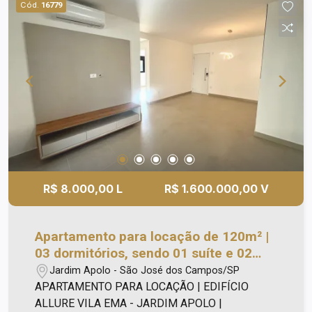
Cód.
16779
condicionado Lazer totalmente equipado e
decorado com: - Quadra de beach tenis; - Wine
bar; - Espaços gourmet; - Piscina com raia
coberta e aquecida; - Salão de festas; - Salão de
jogos; - Sala de ginástica; - Vagas para carro
elétrico; - Churrasqueira; - Brinquedoteca; -
Playground.
R$ 8.000,00 L
R$ 1.600.000,00 V
Apartamento para locação de 120m² |
03 dormitórios, sendo 01 suíte e 02
vagas de garagem | Edificio Alure - Vila
Jardim Apolo - São José dos Campos/SP
Ema | São José dos Campos |
APARTAMENTO PARA LOCAÇÃO | EDIFÍCIO
ALLURE VILA EMA - JARDIM APOLO |