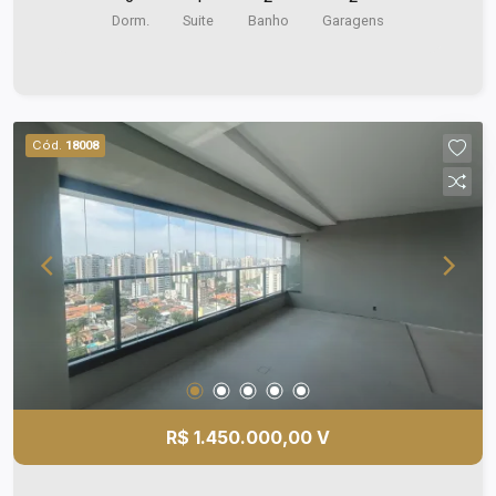
Lavanderia Dependencias de serviço c/ banheiro.
Dorm.
Suite
Banho
Garagens
Cozinha 2 vagas de garagem no subsolo.
Completo de armarios.. Varanda Gourmet. Piscina
coberta e climatizada com raia de 25m. Spa com
sala de descanso e sauna seca Espaço juvenil
Espaço adulto Espaço infantil Condomínio clube
Cód.
18008
Pet care Beauty care Fitness Pet Place Home
Cinema o unico Residencial com 59 vagas pra
visitantes Vista Cinematográficas Projeto
Arquitetônico e Paisagismos elaborados pelos
melhores profissionais. Morar em uma das áreas
mais nobre da cidade esta é a proposta da
Helbor Incorporadora Localização privilegiada
próximo à Dutra anel viário shopping, Extra Super
Mercado, Poupa Tempo e Escolas Anglo, Etep,
Poliedro e etc Ligue e agende a sua visita!
R$ 1.450.000,00 V