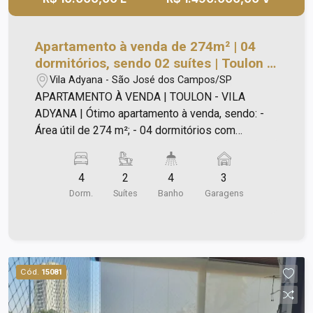
Apartamento à venda de 274m² | 04
dormitórios, sendo 02 suítes | Toulon -
Vila Adyana | São José dos Campos |
Vila Adyana - São José dos Campos/SP
APARTAMENTO À VENDA | TOULON - VILA
ADYANA | Ótimo apartamento à venda, sendo: -
Área útil de 274 m²; - 04 dormitórios com
armários e closet na suíte; - Sala em três
ambientes com piso de madeira; - Sacada; -
4
2
4
3
Cozinha grande com armários e despensa; -
Dorm.
Suítes
Banho
Garagens
Copa; - Lavabo; - Banheiro social; - Área de
serviço; - Banheiro de serviço; - 04 vagas de
garagem no subsolo, sendo uma fixa e três
rotativas; - 01 hobby box. Lazer com: _ Piscina; _
Salão de festas; _ Churrasqueira; _ Quadra
Cód.
15081
poliesportiva. 01 apartamento por andar. 10
andares. Elevadores social e de serviço.