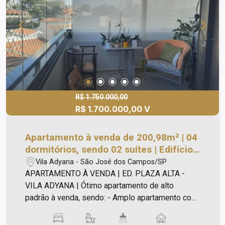
Bicicletário. Não aceita PERMUTA. Ligue e
agende a sua visita!
R$ 1.750.000,00
R$ 1.700.000,00 V
Apartamento à venda de 200,98m² | 04
dormitórios, sendo 02 suítes | Edifício
Plaza Alta - Vila Adyana | São José dos
Vila Adyana - São José dos Campos/SP
Campos |
APARTAMENTO À VENDA | ED. PLAZA ALTA -
VILA ADYANA | Ótimo apartamento de alto
padrão à venda, sendo: - Amplo apartamento com
04 dormitórios, sendo 02 suítes - Suite master
incluir varanda frontal com fechamento em vidro e