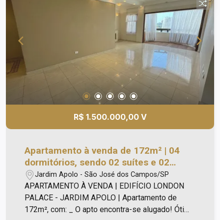
coberta (aquecida); - 02 piscinas externas (sendo
uma com hidro); - Academia de ginástica
equipada; - Sauna; - Salão de beleza; - Sala de
cinema; - Brinquedoteca; - Biblioteca; - Lan house;
- Quadra poliesportiva; - Quadra de futebol
society; - 02 churrasqueiras; - 03 salões de
festas; - Mini market; - Portaria 24 horas; - Vagas
para visitantes. Localização privilegiada no
Jardim das Indústrias!
R$ 1.500.000,00 V
Apartamento à venda de 172m² | 04
dormitórios, sendo 02 suítes e 02
vagas de garagem | Edifício London
Jardim Apolo - São José dos Campos/SP
Palace - Jardim Apolo | São José dos
APARTAMENTO À VENDA | EDIFÍCIO LONDON
Campos |
PALACE - JARDIM APOLO | Apartamento de
172m², com: _ O apto encontra-se alugado! Ótimo