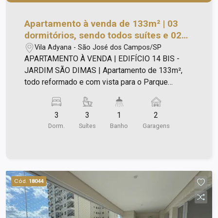
Apartamento à venda de 133m² | 03
dormitórios, sendo todos suítes e 02
vagas de garagem | Edifício 14 Bis -
Vila Adyana - São José dos Campos/SP
Vila Adyana | São José dos Campos |
APARTAMENTO À VENDA | EDIFÍCIO 14 BIS -
JARDIM SÃO DIMAS | Apartamento de 133m²,
todo reformado e com vista para o Parque
Santos Dumont, sendo: - 03 dormitórios, sendo
todos suítes com armários - Banheiros com box
3
3
1
2
Blindex e gabinetes; - Sala para 02 ambientes; -
Dorm.
Suítes
Banho
Garagens
Sacada ampla com churrasqueira; - Lavabo; -
Espaço reservado para escritório; - Cozinha
espaçosa planejada; - Área de serviço; - 02 vagas
de garagem - Hobby box. Área de lazer com: -
Piscina adulto e infantil; - Salão de festas; -
Cód.
18044
Academia; - Churrasqueira; - Brinquedoteca. Aqui
você está próximo ao Shopping Colinas,
Shopping Esplanada, farmácias, restaurantes,