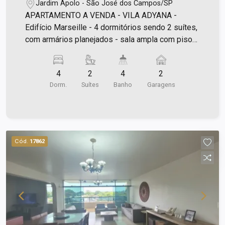
Jardim Apolo - São José dos Campos/SP
APARTAMENTO A VENDA - VILA ADYANA -
Edifício Marseille - 4 dormitórios sendo 2 suítes,
com armários planejados - sala ampla com piso
de madeira, com sacada - cozinha ampla com
armários planejados - lavabo - banheiro social -
4
2
4
2
área de serviço amplo - dependência de
Dorm.
Suítes
Banho
Garagens
empregada com banheiro e dormitório (pode ser
escritório) - 2 vagas de garagem no subsolo
Lazer: piscina adulto e infantil, quadra
poliesportiva, churrasqueira, salão de festas
Ótima localização, em frente ao Parque Vicentina
Cód.
17862
Aranha!! Estuda permutas por imóvel de menor
valor