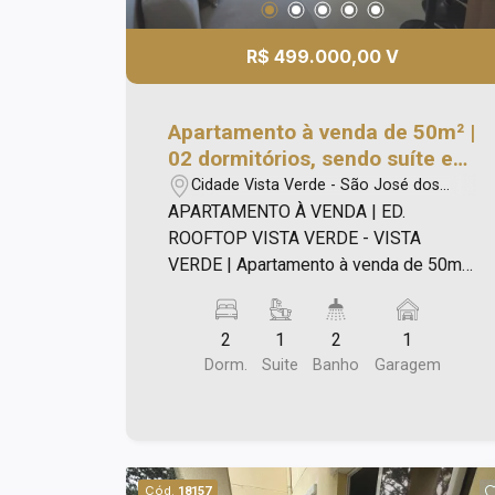
R$ 499.000,00 V
Apartamento à venda de 50m² |
02 dormitórios, sendo suíte e
01 vaga de garagem | Edifício
Cidade Vista Verde - São José dos
Rooftop Vista Verde - Vista
Campos/SP
APARTAMENTO À VENDA | ED.
Verde | São José dos Campos |
ROOFTOP VISTA VERDE - VISTA
VERDE | Apartamento à venda de 50m²,
sendo: - Sala para 02 ambientes; - 02
dormitórios sendo uma suíte; - Banheiro
2
1
2
1
social; - Cozinha; - Área de serviço.
Dorm.
Suite
Banho
Garagem
Lazer com: - Piscina; - Churrasqueira; -
Academia; - Playground. Características
do imóvel: - Torre única; - Apto novo; -
Piso laminado e porcelanato; -
Fechadura biométrica. Agende já uma
Cód.
18157