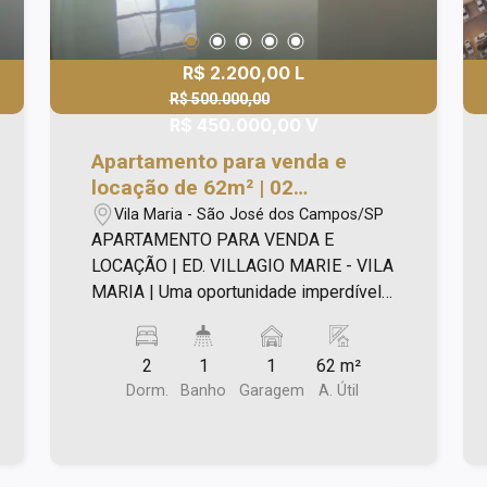
R$ 2.200,00 L
R$ 500.000,00
R$ 450.000,00 V
Apartamento para venda e
locação de 62m² | 02
dormitórios, 01 banheiro e 01
Vila Maria - São José dos Campos/SP
vaga de garagem | Edifício
APARTAMENTO PARA VENDA E
Villagio Marie - Vila Maria | São
LOCAÇÃO | ED. VILLAGIO MARIE - VILA
José dos Campos |
MARIA | Uma oportunidade imperdível
para viver com conforto e praticidade!
Este charmoso apartamento de 62m²
2
1
1
62 m²
está estrategicamente localizado
Dorm.
Banho
Garagem
A. Útil
próximo a comércios, escolas,
shoppings, supermercados, lojas de
conveniência, além de ter fácil acesso
às principais vias de acesso da cidade.