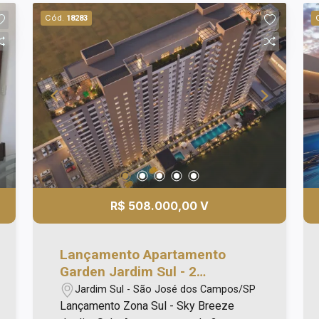
Caracteristicas do imovel: - Andar alto; -
Cód.
18283
62m² de área útil; - Sala com sacada; - 2
Dormitórios; - Cozinha; - 1 Banheiro; -
Área de serviço; - Piso porcelanato; -
Telas de proteção na sacada e janelas; -
1 Vaga de garagem descoberta;
Agende já uma visita!
R$ 508.000,00 V
Lançamento Apartamento
Garden Jardim Sul - 2
Dorms(st), Próximo ao
Jardim Sul - São José dos Campos/SP
Shopping Oriente
Lançamento Zona Sul - Sky Breeze