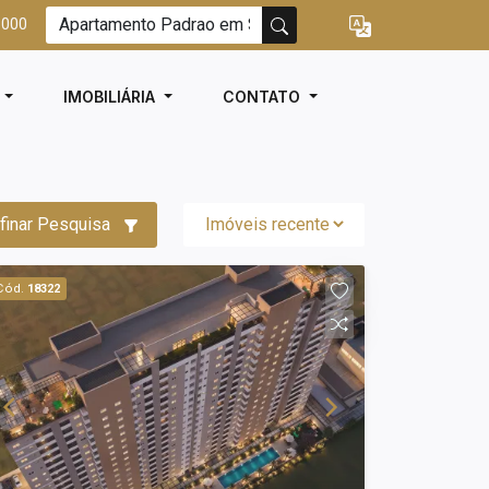
3000
I
IMOBILIÁRIA
CONTATO
finar Pesquisa
Cód.
18322