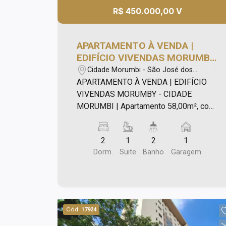
R$ 450.000,00 V
APARTAMENTO À VENDA |
EDIFÍCIO VIVENDAS MORUMBY
- CIDADE MORUMBI |
Cidade Morumbi - São José dos
Campos/SP
APARTAMENTO À VENDA | EDIFÍCIO
VIVENDAS MORUMBY - CIDADE
MORUMBI | Apartamento 58,00m², com:
- 02 dormitórios, sendo 01 suíte e com
armários; - Banheiro social; - Sala para
2
1
2
1
02 ambientes; - Cozinha com armários;
Dorm.
Suite
Banho
Garagem
- Área de serviço; - Móveis planejados
em todos os cômodos (cozinha, área
de serviço, banheiros e quartos); - Piso
porcelanato na sala e quartos; - 01 vaga
de garagem; Área de lazer com: - Salão
Cód.
17924
de festas; - Churrasqueira; Agende sua