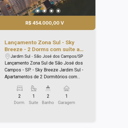
R$ 454.000,00 V
Lançamento Zona Sul - Sky
Breeze - 2 Dorms com suíte a 5
minutos do Shopping Oriente
Jardim Sul - São José dos Campos/SP
Lançamento Zona Sul de São José dos
Campos - SP. - Sky Breeze Jardim Sul -
Apartamentos de 2 Dormitórios com
suíte. Conheça o Sky Breeze, o novo
lançamento imobiliário no Jardim Sul,
2
1
2
1
uma das regiões que mais crescem e
Dorm.
Suite
Banho
Garagem
se valorizam na Zona Sul de São José
dos Campos. Apartamentos na planta
de 54 m² a 70 m² e opções garden de
até 97 m², com plantas inteligentes,