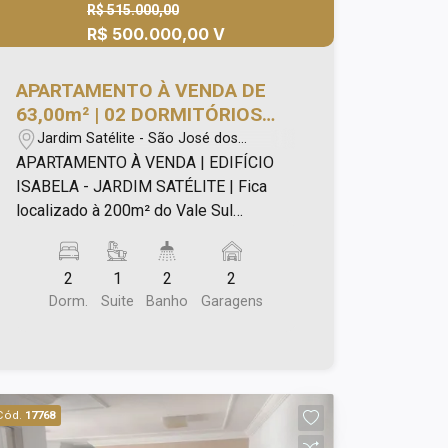
R$ 515.000,00
R$ 500.000,00 V
APARTAMENTO À VENDA DE
63,00m² | 02 DORMITÓRIOS
SENDO 01 SUÍTE E 02 VAGAS
Jardim Satélite - São José dos
DE GARAGEM | EDIFÍCIO
Campos/SP
APARTAMENTO À VENDA | EDIFÍCIO
ISABELA - JARDIM SATÉLITE |
ISABELA - JARDIM SATÉLITE | Fica
SÃO JOSÉ DOS CAMPOS
localizado à 200m² do Vale Sul
Shopping, farmácias, supermercados,
padarias e acesso rápido à via Dutra
2
1
2
2
São Paulo e Rio de Janeiro.
Dorm.
Suite
Banho
Garagens
Apartamento 63,00m², com: - 02
dormitórios, sendo 01 suíte e com
armários; - Banheiro social; - Sala para
02 ambientes; - Cozinha com armários;
- Área de serviço; - 02 vagas de
Cód.
17768
garagem. Área de lazer com: - Piscinas