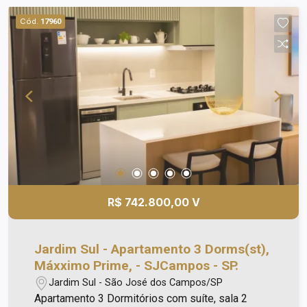
supermercado Barbosa, lotérica, farmácia,
Cód.
17960
padaria, fácil acesso ao anel viário e dutra.
Agende sua visita ao apartamento decorado
R$ 742.800,00 V
Jardim Sul - Apartamento 3 Dorms(st),
Máxximo Prime, - SJCampos - SP.
Jardim Sul - São José dos Campos/SP
Apartamento 3 Dormitórios com suíte, sala 2