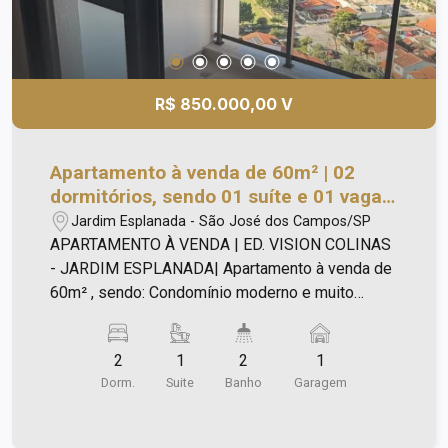
R$ 850.000,00 V
Apartamento à venda de 60m² | 02
dormitórios, sendo 01 suíte e 01 vaga
de garagem | Edifício Vision Colinas -
Jardim Esplanada - São José dos Campos/SP
Jardim Esplanadal | São José dos
APARTAMENTO À VENDA | ED. VISION COLINAS
Campos |
- JARDIM ESPLANADA| Apartamento à venda de
60m² , sendo: Condomínio moderno e muito
procurado na região do Colinas; Fácil acesso à
Rodovia Presidente Dutra, a supermercados,
2
1
2
1
escolas, farmácias, academias e restaurantes;
Dorm.
Suite
Banho
Garagem
Região nobre e com excelente valorização
imobiliária; Ótimo também para investidores,
oportunidade de renda extra com aluguel ou