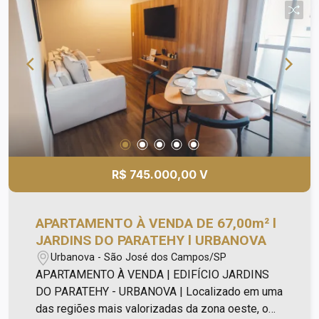
Mirante na praça Blue View: existência de praça
de contemplação do pôr do sol e da visão mais
ampla da cidade; * Complexo aquático: piscina
adulto e infantil, espaço para biribol, SPA
terapêutico (3 ambientes), gazebo relax,
toboágua e escorregador infantil; * Coworking
com sala de reunião; * Academia equipada; *
Todos os ambientes fechados do condomínio
possuem ar condicionados; ***Avalia permuta por
imovéis de menor valor! Agende já uma visita!
R$ 745.000,00 V
APARTAMENTO À VENDA DE 67,00m² l
JARDINS DO PARATEHY l URBANOVA
Urbanova - São José dos Campos/SP
APARTAMENTO À VENDA | EDIFÍCIO JARDINS
DO PARATEHY - URBANOVA | Localizado em uma
das regiões mais valorizadas da zona oeste, o