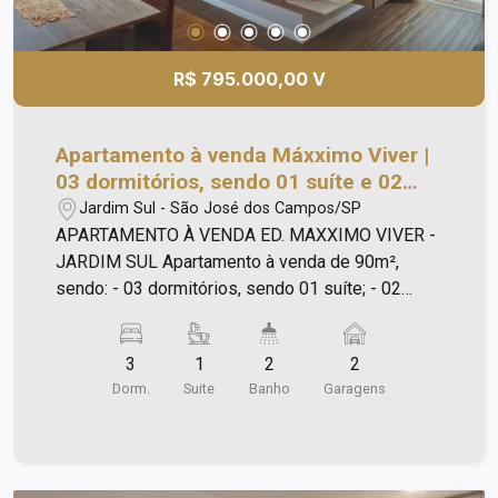
Colinas, Shopping Esplanada, farmácias,
restaurantes, bares, agência bancária, clínicas,
academias, escolas Poliedro, Univap, Etep, Tênis
R$ 795.000,00 V
Clube e tem fácil acesso à Dutra, Anel Viário e
demais regiões da cidade. Bairro muito procurado
por pessoas que trabalham na Embraer, CTA,
Apartamento à venda Máxximo Viver |
INPE, ITA e demais indústrias da cidade.
03 dormitórios, sendo 01 suíte e 02
vagas de garagem | Jardim Sul | São
Jardim Sul - São José dos Campos/SP
José dos Campos |
APARTAMENTO À VENDA ED. MAXXIMO VIVER -
JARDIM SUL Apartamento à venda de 90m²,
sendo: - 03 dormitórios, sendo 01 suíte; - 02
banheiros; - 02 vagas de garagem. O condomínio
conta com: - Salão de festas adulto e infantil; -
3
1
2
2
Salão de jogos; - Academia; - Piscina adulto e
Dorm.
Suite
Banho
Garagens
infantil; - Churrasqueira; - Salão de beleza; -
Quadra; - Mini mercado; - Vagas para visitantes.