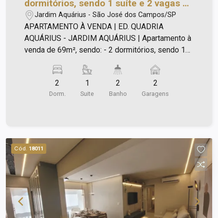
dormitórios, sendo 1 suíte e 2 vagas de
garagem | Edifício Quadria Aquárius-
Jardim Aquárius - São José dos Campos/SP
Jardim Aquárius | São José dos
APARTAMENTO À VENDA | ED. QUADRIA
Campos |
AQUÁRIUS - JARDIM AQUÁRIUS | Apartamento à
venda de 69m², sendo: - 2 dormitórios, sendo 1
suíte; - 1 banheiro social; - sala com sacada; -
cozinha; - 1º andar que equivale ao quinto; -
2
1
2
2
Condomínio com lazer completíssimo; - Em
Dorm.
Suite
Banho
Garagens
frente ao Centro médico Vivalle, próximo ao
carrefour, Sodimac, Tauste...; - Localização
privilegiada e com ótima valorização; - Apto
excelente para moradia, investimento e locação.
Cód.
18011