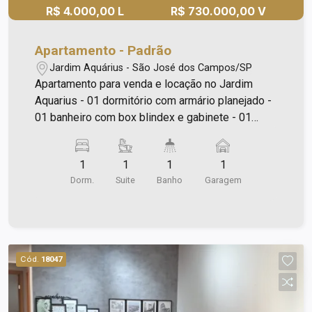
R$ 4.000,00 L
R$ 730.000,00 V
Apartamento - Padrão
Jardim Aquárius - São José dos Campos/SP
Apartamento para venda e locação no Jardim
Aquarius - 01 dormitório com armário planejado -
01 banheiro com box blindex e gabinete - 01
cozinha integrada com a sala com armários
planejados - sacada envidraçada - 01 vaga de
1
1
1
1
garagem MOBILIADO - ar condicionado -
Dorm.
Suite
Banho
Garagem
geladeira - fogão - forno - microondas - sofá -
cama box de casal Lazer completo! Condomínio
com excelente infraestrutura, sendo: - Portaria 24
horas; - Sistema de segurança monitorado por
câmeras; - Controle de acesso; - Elevadores
Cód.
18047
inteligentes; - Piscina Adulto e Infantil; - Sauna; -
Academia; - Open Sky Fitness; - Espaço Gourmet
com Churrasqueira; - Espaço Torcedor; - Ducha