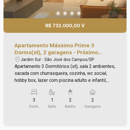
pista de skate; - Car Wash; - Lavanderia; - Mini
Mercado; - Estacionamento para visitante.
Agende já sua visita!
R$ 732.000,00 V
Apartamento Máxximo Prime 3
Dorms(st), 2 garagens - Próximo
Shopping Oriente
Jardim Sul - São José dos Campos/SP
Apartamento 3 Dormitórios (st), sala 2 ambientes,
sacada com churrasqueira, cozinha, wc social,
hobby box, lazer com piscina adulto e infantil,
hidro, piscina com churrasqueira e bar molhado
para os convidados, salão de festas, salão de
3
1
2
2
jogos, ginástica, quadra coberta, play ground,
Dorm.
Suite
Banho
Garagens
espaço pet, estúdio de pod cast, hobby box, mini
mercado, 2 vagas de garagem, vagas de
visitante, à 6 minutos do Shopping Oriente,
supermercado shibata, à 2 minutos do