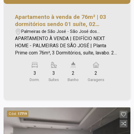
Apartamento à venda de 76m² | 03
dormitórios sendo 01 suíte, 02
banheiros e 02 vagas de garagem |
Palmeiras de São José - São José dos
Edifício Next Home - Palmeiras de São
Campos/SP
APARTAMENTO À VENDA | EDIFÍCIO NEXT
José | São José dos Campos |
HOME - PALMEIRAS DE SÃO JOSÉ | Planta
Prime com 76m², 3 Dormitórios, suíte, lavabo. 2
vagas de garagem. Andar alto, posição
privilegiada. Apto com alguns opcionais de
3
3
2
2
personalização. Lazer de um Resort exclusivo
Dorm.
Suítes
Banho
Garagens
para você e sua família: - Acqua Park; - Piscina
adulto - raia de 20m; - Piscina infantil; - Toboagua;
- Piscina vertical; - Prainha dos bebês; - Spa
terapêutico; - Biribol; - Baby soccer; - Future kids;
- Smart play playground; - Coworking; - Box
Cód.
17719
delivery; - Uber space; - Fraldário; - Bosque
encantado; - Pet Space; - Cat Space; - Pet Care; -
Fitness; - Fitness externo; - Fitness terceira