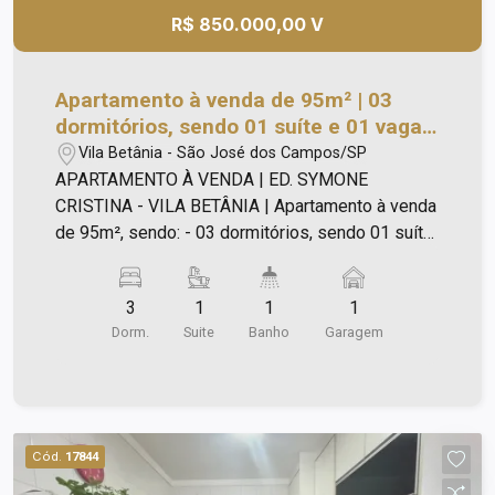
R$ 850.000,00 V
Apartamento à venda de 95m² | 03
dormitórios, sendo 01 suíte e 01 vaga
de garagem | Edifício Symone Cristina
Vila Betânia - São José dos Campos/SP
- Vila Betânia | São José dos Campos |
APARTAMENTO À VENDA | ED. SYMONE
CRISTINA - VILA BETÂNIA | Apartamento à venda
de 95m², sendo: - 03 dormitórios, sendo 01 suíte,
com armários planejados e espaço para home
office; - 01 banheiro social; - Sala ampla para dois
3
1
1
1
ambientes; - Cozinha integrada com a sala,
Dorm.
Suite
Banho
Garagem
repleta de armários; - Cooktop e forno embutido;
- Área de serviço; - 01 vaga coberta de garagem
(ótima vaga, próximo ao hall de entrada do
prédio) - TOTALMENTE REFORMADO - Parte
elétrica e hidráulica reformados; - Piso
Cód.
17844
porcelanato; - Teto com iluminação; - Box blindex