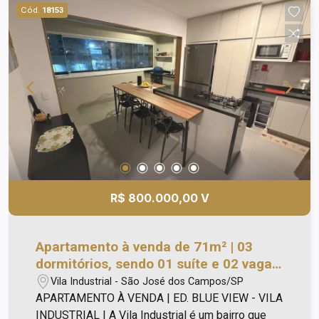
Cód.
18153
R$ 800.000,00 V
Apartamento à venda de 71m² | 03
dormitórios, sendo 01 suíte e 02 vagas
de garagem | Edifício Blue View - Vila
Vila Industrial - São José dos Campos/SP
Industrial | São José dos Campos |
APARTAMENTO À VENDA | ED. BLUE VIEW - VILA
INDUSTRIAL | A Vila Industrial é um bairro que