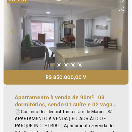
familiar e tranquilo; - Segurança e boa
administração; - Elevador; - Piscina; -
Churrasqueira; - Quadra poliesportiva; - Academia;
- Espaço gourmet; - Acesso para deficientes; -
Brinquedoteca; - Coworking; - Estacionamento
para visitantes; - Piscina para adulto; - Piscina
infantil; - Espaço verde / parque. Não aceita
permuta. Aceita financiamento.
R$ 850.000,00 V
Apartamento à venda de 90m² | 03
dormitórios, sendo 01 suíte e 02 vagas
de garagem | Edifício Adriático -
Conjunto Residencial Trinta e Um de Março - São
Parque Industrial | São José dos
José dos Campos/SP
APARTAMENTO À VENDA | ED. ADRIÁTICO -
Campos |
PARQUE INDUSTRIAL | Apartamento à venda de