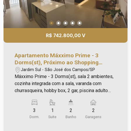
R$ 742.800,00 V
Apartamento Máxximo Prime - 3
Dorms(st), Próximo ao Shopping
Oriente
Jardim Sul - São José dos Campos/SP
Máxximo Prime - 3 Dorms(st), sala 2 ambientes,
cozinha integrada com a sala, varanda com
churrasqueira, hobby box, 2 gar, piscina adulto
com hidro, piscina infantil, pool party com piscina
e churrasqueira para os convidados, salão de
3
1
2
2
festas, espaço gourmet, jogos, ginástica, estúdio
Dorm.
Suite
Banho
Garagens
de pod cast, brinquedoteca, pet care, quadra
coberta. Visite apartamento decorado