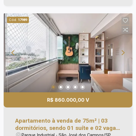
Cód.
17989
R$ 860.000,00 V
Apartamento à venda de 75m² | 03
dormitórios, sendo 01 suíte e 02 vagas
de garagem | Edifício Maranata Parque
Parque Industrial - São José dos Campos/SP