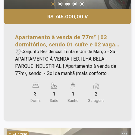
R$ 745.000,00 V
Apartamento à venda de 77m² | 03
dormitórios, sendo 01 suíte e 02 vagas
de garagem | Edifício Ilha Bela -
Conjunto Residencial Trinta e Um de Março - São
Parque Industrial | São José dos
José dos Campos/SP
APARTAMENTO À VENDA | ED. ILHA BELA -
Campos |
PARQUE INDUSTRIAL | Apartamento à venda de
77m², sendo: - Sol da manhã (mais conforto
térmico e iluminação natural); - 03 Dormitórios,
sendo 01 suíte; - 01 Dormitório transformado em
3
1
1
2
closet / escritório; - Sala ampla e aconchegante; -
Dorm.
Suite
Banho
Garagens
Cozinha estilo americana, moderna e funcional; -
Apartamento 100% reformado; - Piso vinílico nas
áreas secas; - Piso porcelanato nas áreas frias; -
Ambientes bem ventilados; - 02 Vagas de
garagem. - Condomínio oferece: - Ambiente
Cód.
17930