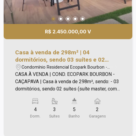
R$ 2.450.000,00 V
Casa à venda de 298m² | 04
dormitórios, sendo 03 suítes e 02
vagas de garagem | Condimínio
Condomínio Residencial Ecopark Bourbon -
EcoPark Bourbon | Caçapava |
Caçapava/SP
CASA À VENDA | COND. ECOPARK BOURBON -
CAÇAPAVA | Casa à venda de 298m², sendo: - 03
dormitórios, sendo 02 suítes (suíte master, com
closet); - Sala com pé direito duplo; - Sala de
jantar, cozinha em ilha e área gourmet conceito
4
3
5
2
aberto; - Área gourmet com churrasqueira e forno
Dorm.
Suítes
Banho
Garagens
de pizza (inox); - Estrutura completa para
instalação de ar condicionado em todos os
cômodos; - Despensa; - Lavanderia; - Banheiro