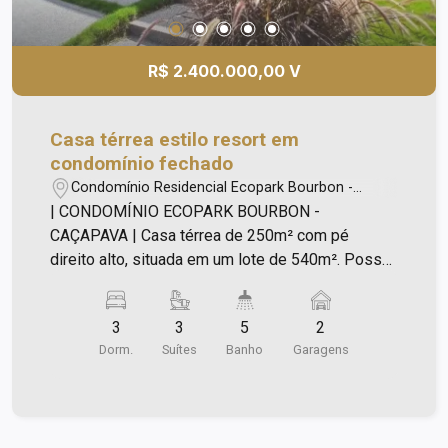
R$ 2.400.000,00 V
Casa térrea estilo resort em
condomínio fechado
Condomínio Residencial Ecopark Bourbon -
Caçapava/SP
| CONDOMÍNIO ECOPARK BOURBON -
CAÇAPAVA | Casa térrea de 250m² com pé
direito alto, situada em um lote de 540m². Possui:
- 03 dormitórios, sendo todos suítes, (sendo 01
suíte máster, com banheira de hidromassagem) -
3
3
5
2
Escritório com vista externa - Despensa -
Dorm.
Suítes
Banho
Garagens
Cozinha e sala de estar/jantar integradas -
Lavanderia - Hobby box amplo - Roupeiro central
- Lavabo - Área gourmet com ilha em quartzito -
Piscina 4 x 8m com pedras naturais, iluminação,