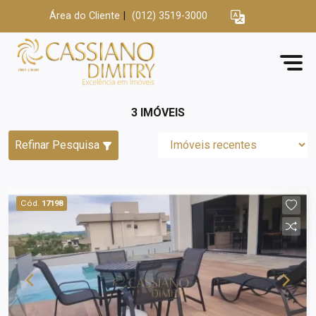
Área do Cliente
|
(012) 3519-3000
3 IMÓVEIS
Refinar Pesquisa
Cód.
17198