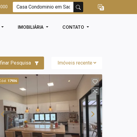
3000
I
IMOBILIÁRIA
CONTATO
finar Pesquisa
Cód.
17936