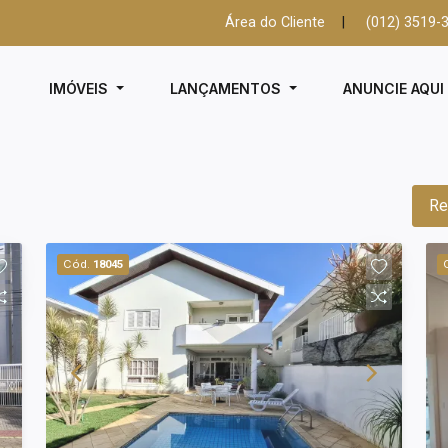
Área do Cliente
|
(012) 3519-
IMÓVEIS
LANÇAMENTOS
ANUNCIE AQU
Re
Cód.
18045