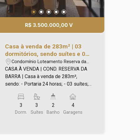
R$ 3.500.000,00 V
Casa à venda de 283m² | 03
dormitórios, sendo suítes e 04
vagas de garagem |
Condomínio Loteamento Reserva da
Condomínio Reserva da Barra -|
Barra - São José dos Campos/SP
CASA À VENDA | COND. RESERVA DA
São José dos Campos |
BARRA | Casa à venda de 283m²,
sendo: - Portaria 24 horas; - 03 suítes; -
Banheiro na churrasqueira; - Sala tv; -
Escritório; - Garagem para 04 carros,
3
3
2
4
sendo 02 coberta e fechada; - Lavabo; -
Dorm.
Suítes
Banho
Garagens
Hobby Box; - Lavanderia; - Área
gourmet; - Sala estar jantar e cozinha
integrados; - Piscina; - Rooftop (em
cima dos quartos); - Móveis