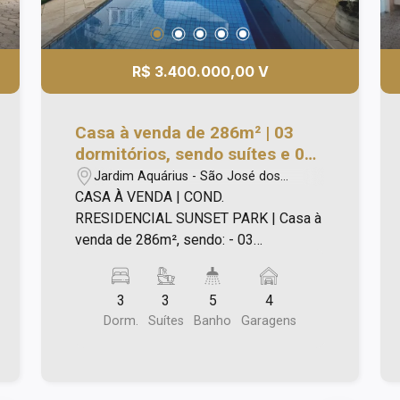
R$ 3.400.000,00 V
Casa à venda de 286m² | 03
dormitórios, sendo suítes e 04
vagas de garagem |
Jardim Aquárius - São José dos
Condomínio Sunset Park | São
Campos/SP
CASA À VENDA | COND.
José dos Campos |
RRESIDENCIAL SUNSET PARK | Casa à
venda de 286m², sendo: - 03
dormitórios, sendo todos suítes; - Suíte
master com hidromassagem; - Cozinha
3
3
5
4
com armários e copa; - Lavabo; - Sala
Dorm.
Suítes
Banho
Garagens
integrada; - Espaço gourmet; - Piscina;
Condomínio localizado na melhor região
de São José dos Campos, fácil acesso
às principais vias da cidade, próximo a