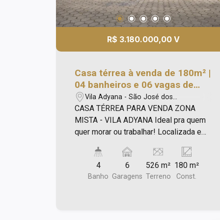
R$ 3.180.000,00 V
Casa térrea à venda de 180m² |
04 banheiros e 06 vagas de
garagem | Vila Adyana | São
Vila Adyana - São José dos
José dos Campos |
Campos/SP
CASA TÉRREA PARA VENDA ZONA
MISTA - VILA ADYANA Ideal pra quem
quer morar ou trabalhar! Localizada em
uma das regiões mais valorizadas de
São José dos Campos, em frente à
4
6
526 m²
180 m²
OAB e com localização privilegiada
Banho
Garagens
Terreno
Const.
para empresas que buscam
visibilidade, praticidade e fácil acesso
às principais vias da cidade, como Anel
Viário, Avenida São João e Via Dutra,