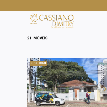
21 IMÓVEIS
Cód.
18378