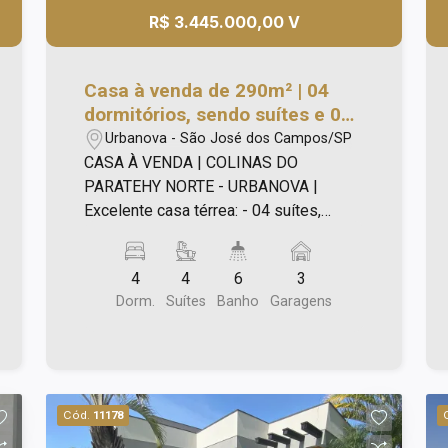
R$ 3.445.000,00 V
Casa à venda de 290m² | 04
dormitórios, sendo suítes e 03
vagas de garagem | Colinas do
Urbanova - São José dos Campos/SP
Paratehy Norte - Urbanova |
CASA À VENDA | COLINAS DO
São José dos Campos |
PARATEHY NORTE - URBANOVA |
Excelente casa térrea: - 04 suítes,
sendo uma master; - Sala para 03
ambientes; - Cozinha americana com
4
4
6
3
despensa; - Escritório; - lavabo; -
Dorm.
Suítes
Banho
Garagens
Piscina com banheiro externo; - Área
Gourmet com churrasqueira e forno de
pizza; - Garagem coberta; - AT: 600 m² -
Au:290 m² Diferenciais: - Aquecedor
Solar; - Piso porcelanto e vinílico; -
Cód.
11178
Cooktop; - Luminárias; Agende uma