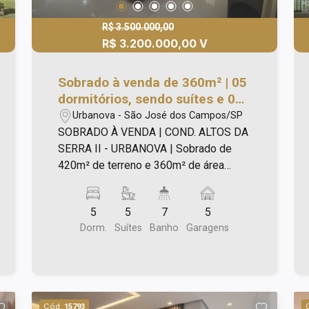
R$ 3.500.000,00
R$ 3.200.000,00 V
Sobrado à venda de 360m² | 05
dormitórios, sendo suítes e 05
vagas de garagem |
Urbanova - São José dos Campos/SP
Condomínio Altos da Serra II -
SOBRADO À VENDA | COND. ALTOS DA
Urbanova | São José dos
SERRA II - URBANOVA | Sobrado de
Campos |
420m² de terreno e 360m² de área
construída, com: - 05 suítes (01 no
térreo), sendo 02 masters com hidro,
5
5
7
5
closets e sacadas, sendo uma com
Dorm.
Suítes
Banho
Garagens
Cuba dupla. - 07 banheiros; - Lavabo; -
Sala de jantar; - Sala de estar; - Sala de
lareira; - Escritório planejado; - Área
gourmet com churrasqueira, forno de
pizza e armários; - Piscina de
Cód.
15793