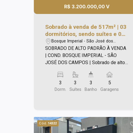
R$ 3.200.000,00 V
Sobrado à venda de 517m² | 03
dormitórios, sendo suítes e 05
vagas de garagem | Cond.
Bosque Imperial - São José dos
Bosque Imperial - São José dos
Campos/SP
SOBRADO DE ALTO PADRÃO À VENDA
Campos |
| COND. BOSQUE IMPERIAL - SÃO
JOSÉ DOS CAMPOS | Sobrado de alto
padrão estilo chalé recém reformado e
fino acabamento de 517m², com: - 03
3
3
3
5
suítes, sendo 02 suítes máster com
Dorm.
Suítes
Banho
Garagens
hidromassagem, box Blindex, ar-
condicionado e armários; - Escritório no
mezanino; - 05 salas, sendo uma delas
com lareira; - Lavabo; - Cozinha
planejada; - Área de serviço; - Quarto de
Cód.
14322
serviço; - Área gourmet com