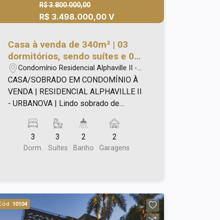
R$ 3.800.000,00
R$ 3.498.000,00 V
Casa à venda de 340m² | 03
dormitórios, sendo suítes e 02
vagas de garagem |
Condomínio Residencial Alphaville II -
Condomínio Alphaville II -
São José dos Campos/SP
CASA/SOBRADO EM CONDOMÍNIO À
Alphaville II | São José dos
VENDA | RESIDENCIAL ALPHAVILLE II
Campos |
- URBANOVA | Lindo sobrado de
340m², com: - 03 suítes no piso
superior, sendo 02 suítes com closet; -
3
3
2
2
Sala de TV que pode ser revertida em
Dorm.
Suítes
Banho
Garagens
um 4° dormitorio no piso inferior; - Sala
para 02 ambientes; - Lavabo; - Cozinha
ampla com armários planejados; -
Despensa; - Área gourmet com
churrasqueira e piscina; - 04 vagas de
Cód.
10104
garagem. O Condomínio Residencial