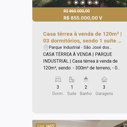
R$ 860.000,00
R$ 855.000,00 V
Casa térrea à venda de 120m² |
03 dormitórios, sendo 1 suíte e
03 vagas de garagem | Parque
Parque Industrial - São José dos
Industrial | São José dos
Campos/SP
CASA TÉRREA À VENDA | PARQUE
Campos |
INDUSTRIAL | Casa térrea à venda de
120m², sendo: - 300m² de terreno; - 03
dormitórios, sendo 01 suíte; - 02
banheiros; - 05 vagas de garagem; -
3
1
2
3
Casa recuada e centralizada no terreno;
Dorm.
Suite
Banho
Garagens
- Jardim na área frontal da casa; - Área
de serviço coberta; - Cômodos
espaçosos; - Corredor lateral com
acesso a edícula; - Quintal amplo e
descoberto entre a casa e a edícula; -
Cód.
16477