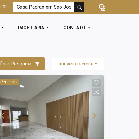
3000
I
IMOBILIÁRIA
CONTATO
finar Pesquisa
Cód.
17939