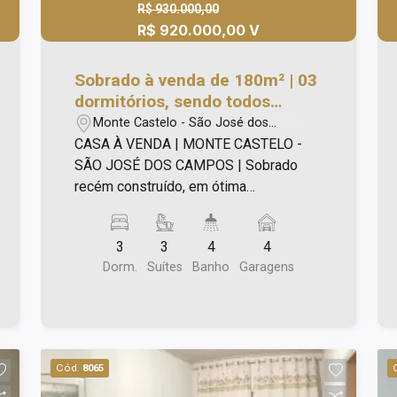
R$ 930.000,00
R$ 920.000,00 V
Sobrado à venda de 180m² | 03
dormitórios, sendo todos
suítes e 04 vagas de garagem |
Monte Castelo - São José dos
Monte Castelo - São José dos
Campos/SP
CASA À VENDA | MONTE CASTELO -
Campos |
SÃO JOSÉ DOS CAMPOS | Sobrado
recém construído, em ótima
localização! Parte Inferior: - Sala ampla;
- Lavabo; - Cozinha; - Área de serviço; -
3
3
4
4
Banheiro; - Dormitório de empregada; -
Dorm.
Suítes
Banho
Garagens
Quintal; - 04 vagas de garagem. Parte
Superior: - 03 dormitórios, sendo
suítes, sendo 01 suíte com sacada.
Diferenciais: - Piso porcelanato; -
Aquecimento solar; - Preparação para
Cód.
8065
ar-condicionado; - Acabamento de