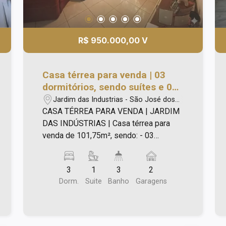
R$ 950.000,00 V
Casa térrea para venda | 03
dormitórios, sendo suítes e 02
vagas de garagem | Jardim das
Jardim das Industrias - São José dos
Indústrias| São José dos
Campos/SP
CASA TÉRREA PARA VENDA | JARDIM
Campos |
DAS INDÚSTRIAS | Casa térrea para
venda de 101,75m², sendo: - 03
dormitórios (01 suite); - 02 vagas de
garagem; - Sala para 02 ambientes; -
3
1
3
2
Repleta de armários; - Ampla cozinha; -
Dorm.
Suite
Banho
Garagens
Banheiro e dormitório de empregada;
Localização privilegiada! Próximo à
igreja, UBS, feira livre, escolas, Colégio
Anglo, Johnson & Johnson, farmácias,