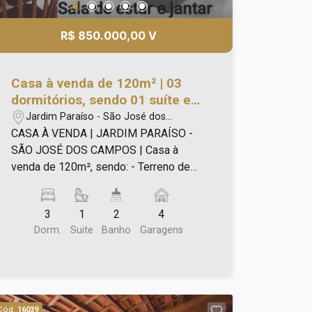
R$ 850.000,00 V
Casa à venda de 120m² | 03
dormitórios, sendo 01 suíte e
04 vagas de garagem | Jardim
Jardim Paraíso - São José dos
Paraíso | São José dos Campos
Campos/SP
CASA À VENDA | JARDIM PARAÍSO -
|
SÃO JOSÉ DOS CAMPOS | Casa à
venda de 120m², sendo: - Terreno de
300m²; - 112m² de casa edificada e
120m² de fundo assobradado; - 03
3
1
2
4
dormitórios espaçosos, sendo 01 suíte;
Dorm.
Suite
Banho
Garagens
- Dois desses dormitórios tem ar
condicionado; - Sala de jantar e estar
integrada, ampla e bem iluminada, ideal
para momentos de convivência em
família; - Banheiro social na casa da
Cód.
16039