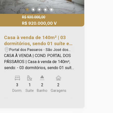
R$ 930.000,00
R$ 920.000,00 V
Casa à venda de 140m² | 03
dormitórios, sendo 01 suíte e
02 vagas de garagem |
Portal dos Passaros - São José dos
Condomínio Portal dos
Campos/SP
CASA À VENDA | COND. PORTAL DOS
Pássaros | São José dos
PÁSSAROS | Casa à venda de 140m²,
Campos |
sendo: - 03 dormitórios, sendo 01 suíte;
- Sala ampla com piso porcelanato e
iluminação; - Cozinha integrada com a
3
1
2
2
área gourmet; - Banheiro social; - Área
Dorm.
Suite
Banho
Garagens
de serviço; - Área de churrasqueira e
quintal gramado; - 02 vagas de
garagem. Agende a sua visita!