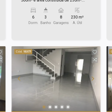
500m² e área construída de 230m².
Descrição do imóvel: -Terreno tem 3
casas ( cada casa tem 02 dormitórios);
6
3
8
230 m²
- Sala; - Cozinha; - Área de serviço com
Dorm.
Banho
Garagens
A. Útil
quintal.
Cód.
15377