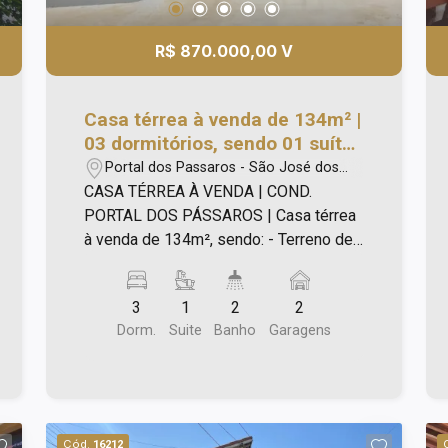
R$ 870.000,00 V
Casa térrea à venda de 134m² |
03 dormitórios, sendo 01 suíte
e 02 vagas de garagem |
Portal dos Passaros - São José dos
Condomínio Portal dos
Campos/SP
CASA TÉRREA À VENDA | COND.
Pássaros | São José dos
PORTAL DOS PÁSSAROS | Casa térrea
Campos |
à venda de 134m², sendo: - Terreno de
175m2 - 7,00x25,00m; - 3 Dormitórios
sendo uma suíte com closet e
3
1
2
2
infraestrutura para instalação ar
Dorm.
Suite
Banho
Garagens
condicionado; - Conceito aberto de
construção - Sala de estar, sala de
jantar, cozinha e área gourmet
integrados; - Área de serviço próximo a
cozinha e lavabo na área gourmet; -
Cód.
16212