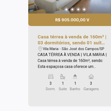
R$ 905.000,00 V
Casa térrea à venda de 160m² |
03 dormitórios, sendo 01 suíte
e 03 vagas de garagem | Vila
Vila Maria - São José dos Campos/SP
Maria | São José dos Campos |
CASA TÉRREA À VENDA | VILA MARIA |
Casa térrea à venda de 160m², sendo:
Esta espaçosa casa oferece um
ambiente acolhedor e funcional para
quem busca conforto e praticidades.
3
1
1
3
Com três quartos, sendo um deles uma
Dorm.
Suite
Banho
Garagens
suíte, a residência é ideal para famílias
que valorizam espaço e privacidade.
Além disso, a casa dispõe de três
vagas de estacionamento,