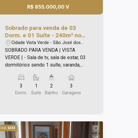
R$ 855.000,00 V
Sobrado para venda de 03
Dorm. e 01 Suíte - 240m² no
Vista Verde!
Cidade Vista Verde - São José dos
Campos/SP
SOBRADO PARA VENDA | VISTA
VERDE | - Sala de tv, sala de estar, 03
dormitórios sendo 1 suíte, varanda,
banheiro social, copa, cozinha
planejada, área de serviço e 03 vagas
3
1
2
3
de garagem! - Edícula com dormitório,
Dorm.
Suite
Banho
Garagens
banheiro, área de churrasqueira coberta,
equipada com cozinha completa!
Cód.
6333