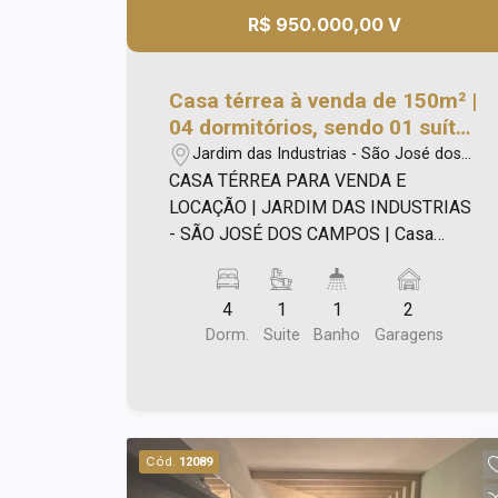
R$ 950.000,00 V
Casa térrea à venda de 150m² |
04 dormitórios, sendo 01 suíte
e 02 vagas de garagem |
Jardim das Industrias - São José dos
Jardim das Industrias - São
Campos/SP
CASA TÉRREA PARA VENDA E
José dos Campos |
LOCAÇÃO | JARDIM DAS INDUSTRIAS
- SÃO JOSÉ DOS CAMPOS | Casa
térrea de 150m², com: - 04 dormitórios,
sendo 01 suíte; - Banheiros com box
4
1
1
2
blindex, (sendo 01 banheiro com
Dorm.
Suite
Banho
Garagens
gabinete); - Sala para 02 ambientes
(assoalho de madeira); - Cozinha ampla;
- Área de serviço; - 02 vagas de
garagem (uma coberta); - Quintal na
frente com jardim; - No fundo com
Cód.
12089
churrasqueira. Ótima localização; Não