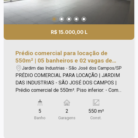
R$ 15.000,00 L
Prédio comercial para locação de
550m² | 05 banheiros e 02 vagas de
garagem | Jardim das Industrias - São
Jardim das Industrias - São José dos Campos/SP
José dos Campos |
PRÉDIO COMERCIAL PARA LOCAÇÃO | JARDIM
DAS INDUSTRIAS - SÃO JOSÉ DOS CAMPOS |
Prédio comercial de 550m². Piso inferior: - Com
vão livre; - Salas; - Banheiros. Piso superior com:
- Vão livre.
5
2
550 m²
Banho
Garagens
Const.