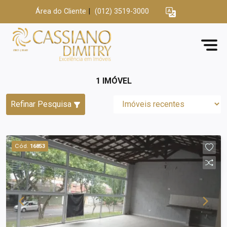
Área do Cliente
|
(012) 3519-3000
1 IMÓVEL
Refinar Pesquisa
Cód.
16853