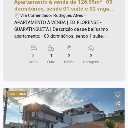
Apartamento à venda de 126.95m² | 03
dormitórios, sendo 01 suíte e 02 vagas
de garagem | Edifício Florense - Vila
Vila Comendador Rodrigues Alves -
Indiana | Guaratinguetá |
Guaratinguetá/SP
APARTAMENTO À VENDA | ED. FLORENSE -
GUARATINGUETÁ | Descrição desse belíssimo
apartamento: - 03 dormitórios, sendo 1 suíte; -
Sala ampla e conjugada com sala de jantar; -
Banheiro social; - Sacada com tela; - Cozinha
3
1
2
2
planejada com móveis modernos; - Lavanderia
Dorm.
Suite
Banho
Garagens
separada com armário - Iluminação; - Entrada
social e entrada de serviço, proporcionando
privacidade no dia a dia; - 2 vagas de garagem
sendo 1 no térreo e outro no subsolo; - Portaria
virtual; - Aceita Pet; - Ar condicionado nos
Cód.
18456
dormitórios e sala; - Piso vinílico.