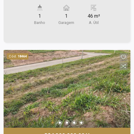
46m² de área útil; - 1 copa; - 02 banheiros; - 01
vaga de garagem. Agende uma vista!
1
1
46 m²
Banho
Garagem
A. Útil
Cód.
18464