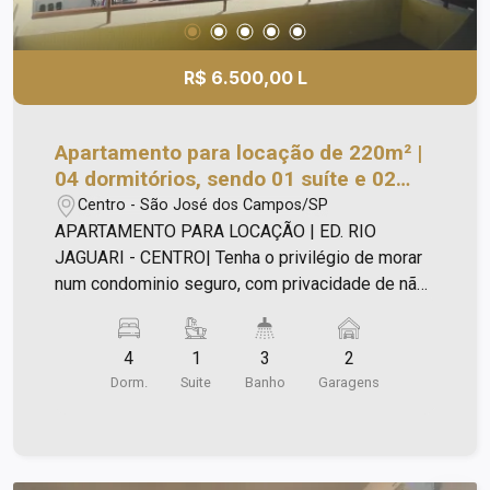
acesso à Dutra e demais regiões da cidade.
R$ 6.500,00 L
Apartamento para locação de 220m² |
04 dormitórios, sendo 01 suíte e 02
vagas de garagem | Edifício Rio
Centro - São José dos Campos/SP
Jaguari - Centro | São José dos
APARTAMENTO PARA LOCAÇÃO | ED. RIO
Campos |
JAGUARI - CENTRO| Tenha o privilégio de morar
num condominio seguro, com privacidade de não
ter vizinhos no seu andar e com a praticidade de
ter tudo que precisa ao seu redor:
4
1
3
2
Supermercados, bancos, ponto de onibus,
Dorm.
Suite
Banho
Garagens
comercios em geral e a praticidade de estar bem
proximo as principais vias da cidade em minutos!
Caracteristica do imovel: - Área útil 220m²; -
Linda vista livre para o Banhado; - Sala ampla,