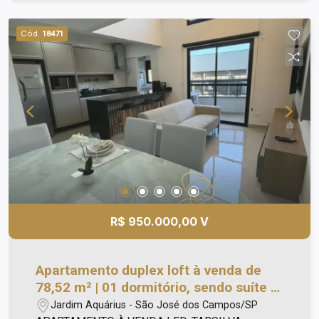
Condomínio Fechado em Urbanova ou Jardim
Esplanada
Cód.
18471
R$ 950.000,00 V
Apartamento duplex loft à venda de
78,52 m² | 01 dormitório, sendo suíte e
01 vaga de garagem | Edifício Tarsila -
Jardim Aquárius - São José dos Campos/SP