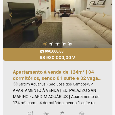
R$ 990.000,00
R$ 930.000,00 V
Apartamento à venda de 124m² | 04
dormitórios, sendo 01 suíte e 02 vagas
de garagem | Edifício Palazzo San
Jardim Aquárius - São José dos Campos/SP
Marino - Jardim Aquárius | São José
APARTAMENTO À VENDA | ED. PALAZZO SAN
dos Campos |
MARINO - JARDIM AQUÁRIUS | Apartamento de
124 m², com: - 4 dormitórios, sendo 1 suíte (ar
condicionado quente/frio em um dos