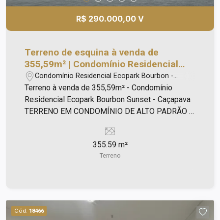
R$ 290.000,00 V
Terreno de esquina à venda de
355,59m² | Condomínio Residencial
Ecopark Bourbon Sunset | Caçapava |
Condomínio Residencial Ecopark Bourbon -
Caçapava/SP
Terreno à venda de 355,59m² - Condomínio
Residencial Ecopark Bourbon Sunset - Caçapava
TERRENO EM CONDOMÍNIO DE ALTO PADRÃO À
VENDA RESIDENCIAL ECOPARK SUNSET -
CAÇAPAVA Descrição: Terreno de 355,59 m² Lote
355.59 m²
001 quadra D Obs: Terreno de esquina, bem plano
Terreno
e próximo a área de lazer com excelente
topografia. Terreno proporciona uma vista surreal
com a Serra de fundo, o melhor condomínio da
cidade em área. Condomínio próximo de Bares,
Restaurantes, Escola, Farmácia, Shopping Center,
Cód.
18466
Supermercado. Características: Spa /