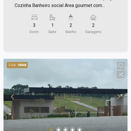
Cozinha Banheiro social Area gourmet com
churrasqueira e banheiro Quintal com um canteiro
para horta. Ar-condicionado em varios ambientes
3
1
2
2
Piso porcelanato .. agende sua visita...
Dorm.
Suite
Banho
Garagens
Cód.
18468