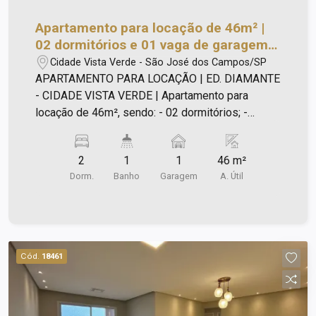
Apartamento para locação de 46m² |
02 dormitórios e 01 vaga de garagem |
Edifício Diamante - Cidade Vista Verde
Cidade Vista Verde - São José dos Campos/SP
| São José dos Campos |
APARTAMENTO PARA LOCAÇÃO | ED. DIAMANTE
- CIDADE VISTA VERDE | Apartamento para
locação de 46m², sendo: - 02 dormitórios; -
Banheiro; - Sala com 02 ambientes; - Cozinha; -
Área de Serviço; - 01 vaga de garagem.
2
1
1
46 m²
Dorm.
Banho
Garagem
A. Útil
Cód.
18461