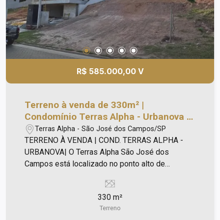
R$ 585.000,00 V
Terreno à venda de 330m² |
Condomínio Terras Alpha - Urbanova |
São José dos Campos |
Terras Alpha - São José dos Campos/SP
TERRENO À VENDA | COND. TERRAS ALPHA -
URBANOVA| O Terras Alpha São José dos
Campos está localizado no ponto alto de
Urbanova, com fácil acesso para universidades,
escolas, hospital, restaurantes, padarias,
330 m²
farmácias, supermercados, comércio e serviços.
Terreno
Terreno localizado em uma rua tranquila, o lote