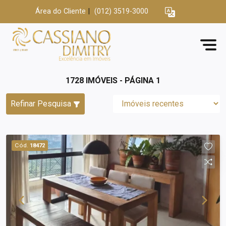
Área do Cliente
|
(012) 3519-3000
1728 IMÓVEIS - PÁGINA 1
Refinar Pesquisa
Cód.
18472