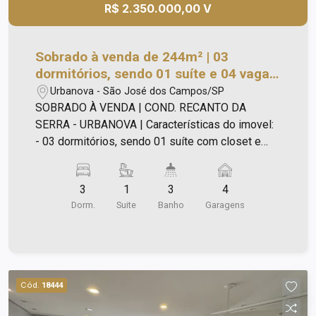
R$ 2.350.000,00 V
Sobrado à venda de 244m² | 03
dormitórios, sendo 01 suíte e 04 vagas
de garagem | Condominio Recanto da
Urbanova - São José dos Campos/SP
Serra - Urbanova | São José dos
SOBRADO À VENDA | COND. RECANTO DA
Campos |
SERRA - URBANOVA | Características do imovel:
- 03 dormitórios, sendo 01 suíte com closet e
banheira hidro; - Sala espaço para dois
ambientes; - Sala de TV; - Cozinha com copa; -
3
1
3
4
Área de lavanderia com dispensa; - Área gourmet
Dorm.
Suite
Banho
Garagens
com churrasqueira flutuante (c/ exaustor); -
piscina automatizada com cascata e hidro; -
acabamento Premium em louças e metais; -
armários planejados; - casa com projeto de
iluminação e paisagismo; - garagem para 04
Cód.
18444
carros, sendo 02 cobertas; - preparação para
carro elétrico; - ar condicionado nas salas e suíte;