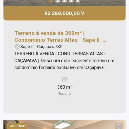
R$ 280.000,00 V
Terreno à venda de 360m² |
Condomínio Terras Altas - Sapé II |
Caçapava |
Sapé II - Caçapava/SP
TERRENO À VENDA | COND. TERRAS ALTAS -
CAÇAPAVA | Descubra este excelente terreno em
condomínio fechado exclusivo em Caçapava,
ideal para quem busca investir ou construir uma
residência de alto padrão. Localizado em uma
360 m²
região estratégica do Vale do Paraíba, este
Terreno
imóvel reúne praticidade, valorização e
segurança, sendo uma oportunidade única entre
os terrenos de alto padrão no Vale do Paraíba.
Principais Características do Terreno - Terreno
com leve aclive. - Área total de 360m² (12 x 30
Cód.
18447