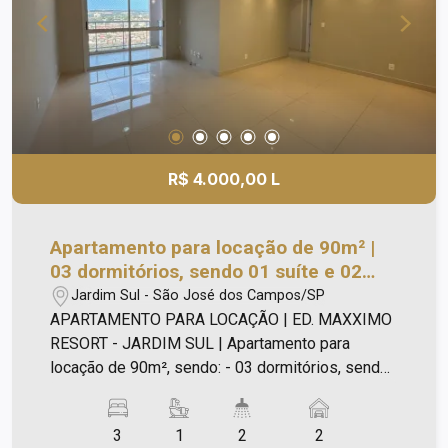
R$ 4.000,00 L
Apartamento para locação de 90m² |
03 dormitórios, sendo 01 suíte e 02
vagas de garagem | Edifício Maxximo
Jardim Sul - São José dos Campos/SP
Resort - Jardim Sul | São José dos
APARTAMENTO PARA LOCAÇÃO | ED. MAXXIMO
Campos |
RESORT - JARDIM SUL | Apartamento para
locação de 90m², sendo: - 03 dormitórios, sendo
01 suíte; - Banheiros com gabinete e box; - Sala
ampla com varanda; - Cozinha com gabinete; - 02
3
1
2
2
vagas de garagem. - Lazer estilo resort com: