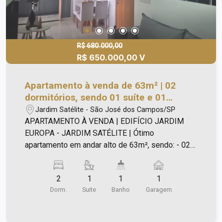
R$ 680.000,00
R$ 650.000,00 V
Apartamento à venda de 63m² | 02
dormitórios, sendo 01 suíte e 01
garagem | Edifício Jardim Europa -
Jardim Satélite - São José dos Campos/SP
Jardim Satélite | São José dos
APARTAMENTO À VENDA | EDIFÍCIO JARDIM
Campos |
EUROPA - JARDIM SATÉLITE | Ótimo
apartamento em andar alto de 63m², sendo: - 02
dormitórios armários; - Suíte e banheiro social
com box e gabinete; - Sala ampla com iluminação;
2
1
1
1
- Sacada gourmet; - Cozinha americana planejada;
Dorm.
Suite
Banho
Garagem
- Área de serviço; - 01 vaga de garagem.
Condomínio com: - Área privativa de 63,197m² e
64,987m²; - 01 torre com 96 unidades com