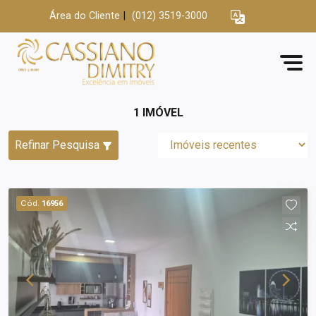
Área do Cliente
|
(012) 3519-3000
1 IMÓVEL
Refinar Pesquisa
Cód.
16956