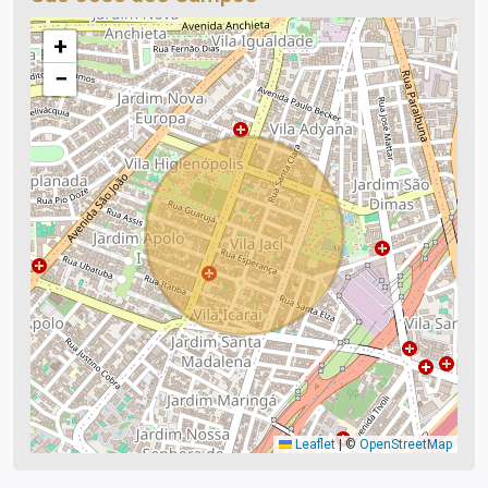
+
−
Leaflet
|
©
OpenStreetMap