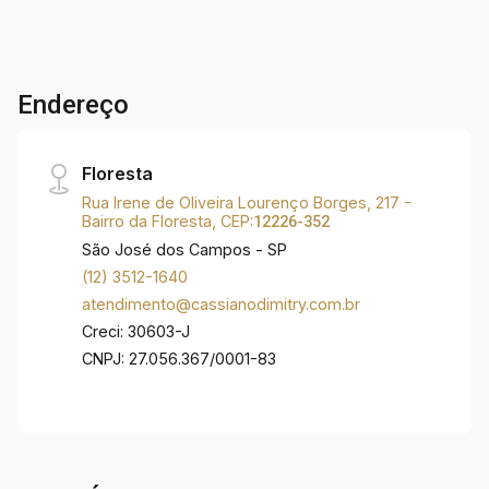
adulto Piscina infantil Piscina coberta
climatizada com raia de 25m Churrasqueira
Playground Brinquedoteca Biblioteca Salão de
festas adulto Salão de festas infantil Espaço
Endereço
gourmet Fitness Beauty care Spa com sala de
descanso e sauna seca Espaço zen Redário
Salão de jogos juvenil Snooker Lounge teen
Floresta
Home cinema Quadra mini futsal Quadra
Rua Irene de Oliveira Lourenço Borges, 217 -
gramada Pet care Pet place
Bairro da Floresta, CEP:
12226-352
São José dos Campos - SP
(12) 3512-1640
atendimento@cassianodimitry.com.br
Creci: 30603-J
CNPJ: 27.056.367/0001-83