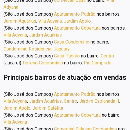
(São José dos Campos)
Comercial Casa
no bairro,
Vila
Adyana
(São José dos Campos)
Apartamento Padrão
nos bairros,
Jardim Aquárius
,
Vila Adyana
,
Jardim Apolo
(São José dos Campos)
Apartamento Cobertura
nos bairros,
Vila Adyana
,
Jardim Aquárius
(São José dos Campos)
Casa Condomínio
no bairro,
Condomínio Residencial Jaguary
(São José dos Campos)
Casa Padrão
no bairro,
Centro
(Jacareí)
Terreno Condomínio
no bairro,
Rio Comprido
Principais bairros de atuação em
vendas
(São José dos Campos)
Apartamento Padrão
nos bairros,
Vila Adyana
,
Jardim Aquárius
,
Centro
,
Jardim Esplanada II
,
Jardim Apolo
,
Jardim Satélite
(São José dos Campos)
Apartamento Cobertura
no bairro,
Vila Adyana
(São José dos Campos)
Comercial Sala em Condomínio
nos