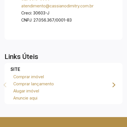
oferece segurança, tranquilidade e um ambiente
atendimento@cassianodimitry.com.br
ideal para famílias que desejam viver com conforto
Creci: 30603-J
e privacidade. A proximidade com centros
CNPJ: 27.056.367/0001-83
comerciais, escolas e serviços essenciais reforça
o potencial deste terreno para construção de um
imóvel de alto padrão em localização estratégica.
Estuda aceitar carro como parte de pagamento.
Agende visita.
Links Úteis
SITE
Comprar imóvel
Comprar lançamento
Alugar imóvel
Anuncie aqui