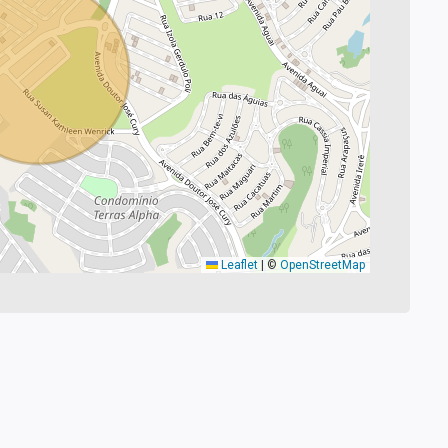
Leaflet
|
©
OpenStreetMap