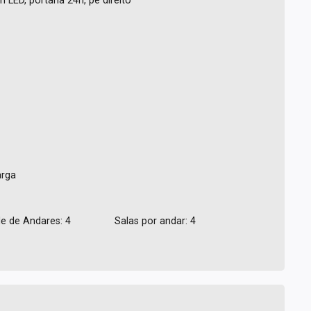
ED, portaria 24h, pé direito
arga
e de Andares: 4
Salas por andar: 4