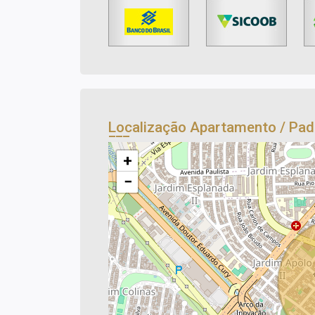
Localização Apartamento / Pa
+
−