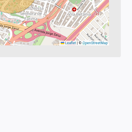
Leaflet
|
©
OpenStreetMap