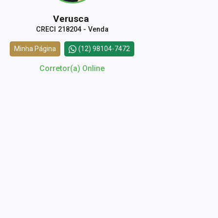
Verusca
CRECI 218204 - Venda
Minha Página
(12) 98104-7472
Corretor(a) Online