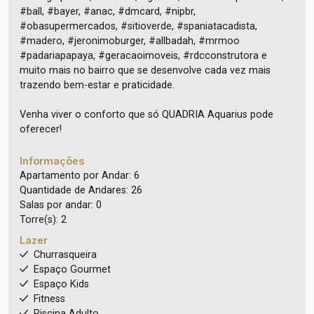
#ball, #bayer, #anac, #dmcard, #nipbr,
#obasupermercados, #sitioverde, #spaniatacadista,
#madero, #jeronimoburger, #allbadah, #mrmoo
#padariapapaya, #geracaoimoveis, #rdcconstrutora e
muito mais no bairro que se desenvolve cada vez mais
trazendo bem-estar e praticidade.
Venha viver o conforto que só QUADRIA Aquarius pode
oferecer!
Informações
Apartamento por Andar: 6
Quantidade de Andares: 26
Salas por andar: 0
Torre(s): 2
Lazer
Churrasqueira
Espaço Gourmet
Espaço Kids
Fitness
Piscina Adulto