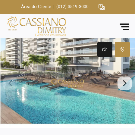
Área do Cliente
|
(012) 3519-3000