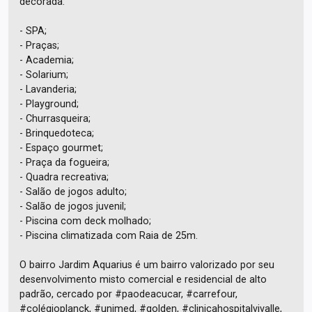
decorada:
- SPA;
- Praças;
- Academia;
- Solarium;
- Lavanderia;
- Playground;
- Churrasqueira;
- Brinquedoteca;
- Espaço gourmet;
- Praça da fogueira;
- Quadra recreativa;
- Salão de jogos adulto;
- Salão de jogos juvenil;
- Piscina com deck molhado;
- Piscina climatizada com Raia de 25m.
O bairro Jardim Aquarius é um bairro valorizado por seu
desenvolvimento misto comercial e residencial de alto
padrão, cercado por #paodeacucar, #carrefour,
#colégioplanck, #unimed, #golden, #clinicahospitalvivalle,