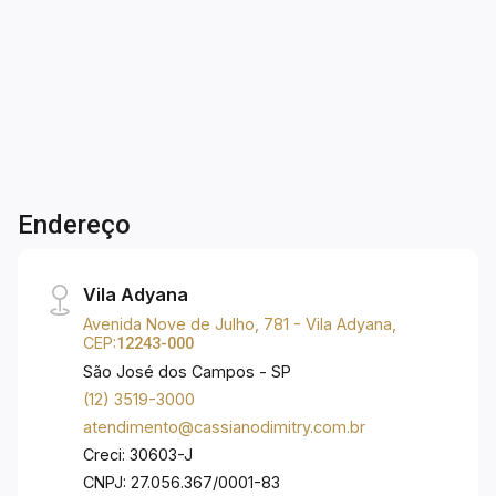
3
2
1
93m²
porcelanato calacata areas molhadas; - Piso
Dorm.
Banho
Garagem
A. Útil
laminado nos quartos; - Armários planejados. O
edifício conta com: - Torre única de 19 andares
com 04 unidades por andar; - 02 elevadores
sociais e 01 de serviço; - Portaria 24 horas.
Lazer composto por: - Salão de festa; - Quadra
poliesportiva; - Churrasqueira; - Playground; - 01
vaga de garagem coberta. O bairro Vila Adyanna
Endereço
está localizado na região central de São José
dos Campos, com 2 lindos parques, Parque
Santos Dumont e Parque Vicentina Aranha e lhe
Vila Adyana
proporciona um lazer com a sua família, uma
Avenida Nove de Julho, 781 - Vila Adyana,
excelente qualidade de vida. Aqui você está
CEP:
12243-000
próximo ao Shopping Esplanada, farmácias,
São José dos Campos - SP
restaurantes, bares, agência bancária, clínicas,
(12) 3519-3000
academias, escolas Poliedro, Univap, Etep,
atendimento@cassianodimitry.com.br
Tênis Clube e tem fácil acesso à Dutra, Anel
Creci: 30603-J
Viário e demais regiões da cidade. Aceita
CNPJ: 27.056.367/0001-83
permuta com apartamento de menor valor de ate