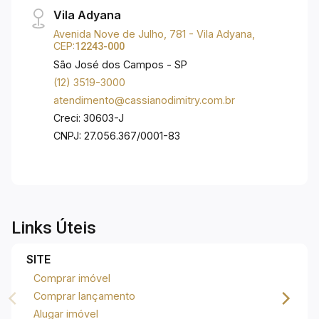
Quadra Recreativa; Hiper Play; Gazebo Gourmet
Vila Adyana
com Churrasqueira e Forno para Pizza. Gazebo
Avenida Nove de Julho, 781 - Vila Adyana,
Gourmet dos Esportes; Recanto com Lareira;
CEP:
12243-000
Bicicletário.
São José dos Campos - SP
(12) 3519-3000
atendimento@cassianodimitry.com.br
Creci: 30603-J
CNPJ: 27.056.367/0001-83
Links Úteis
SITE
Comprar imóvel
Comprar lançamento
Alugar imóvel