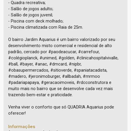
- Quadra recreativa;
- Salão de jogos adulto;
- Salão de jogos juvenil;
- Piscina com deck molhado;
- Piscina climatizada com Raia de 25m.
O bairro Jardim Aquarius é um bairro valorizado por seu
desenvolvimento misto comercial e residencial de alto
padrão, cercado por #paodeacucar, #carrefour,
#colégioplanck, #unimed, #golden, #clinicahospitalvivalle,
#ball, #bayer, #anac, #dmcard, #nipbr,
#obasupermercados, #sitioverde, #spaniatacadista,
#madero, #jeronimoburger, #allbadah, #mrmoo
#padariapapaya, #geracaoimoveis, #rdcconstrutora e
muito mais no bairro que se desenvolve cada vez mais
trazendo bem-estar e praticidade.
Venha viver o conforto que só QUADRIA Aquarius pode
oferecer!
Informações