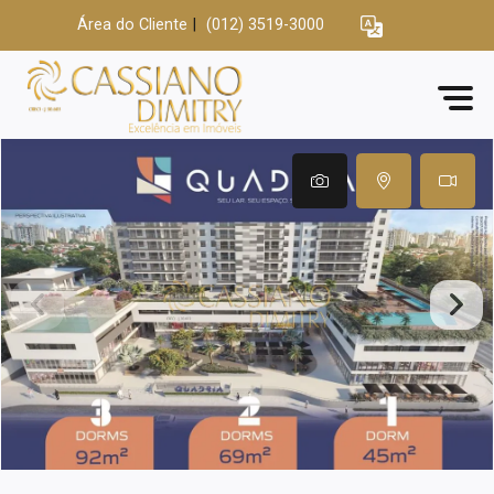
Área do Cliente
|
(012) 3519-3000