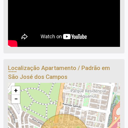
Localização Apartamento / Padrão em
São José dos Campos
+
−