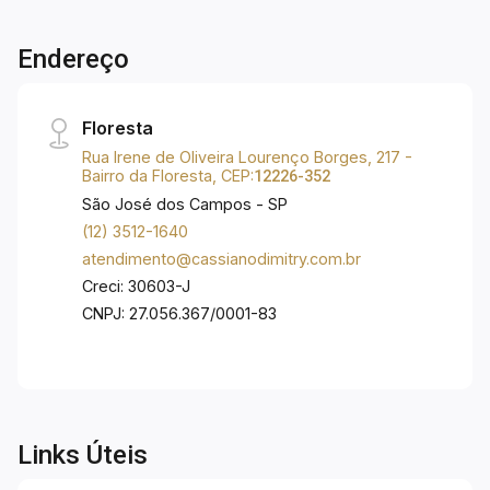
térreo; - 01 vaga de garagem; - Churrasqueira e
salão de festas na cobertura. O bairro Vila
Endereço
AdyAnna está localizado na região central de
São José dos Campos, com 2 lindos parques,
Parque Santos Dumont e Parque Vicentina
Floresta
Aranha e lhe proporciona um lazer com a sua
Rua Irene de Oliveira Lourenço Borges, 217 -
família, uma excelente qualidade de vida! Aqui
Bairro da Floresta, CEP:
12226-352
você está próximo ao Hipermercado Extra, Pão
São José dos Campos - SP
de Açúcar, Shopping Colinas, Shopping
(12) 3512-1640
Esplanada, farmácias, restaurantes, bares,
atendimento@cassianodimitry.com.br
agência bancária, clínicas, academias, escolas
Creci: 30603-J
Poliedro, Univap, Etep, Tênis Clube e tem fácil
CNPJ: 27.056.367/0001-83
acesso à Dutra, Anel Viário e demais regiões da
cidade. Bairro muito procurado por pessoas que
trabalham na Embraer, CTA, INPE, ITA e demais
indústrias da cidade.
Links Úteis