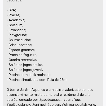
decorada:
- SPA;
- Praças;
- Academia;
- Solarium;
- Lavanderia;
- Playground;
- Churrasqueira;
- Brinquedoteca;
- Espaço gourmet;
- Praça da fogueira;
- Quadra recreativa;
- Salão de jogos adulto;
- Salão de jogos juvenil;
- Piscina com deck molhado;
- Piscina climatizada com Raia de 25m.
O bairro Jardim Aquarius é um bairro valorizado por seu
desenvolvimento misto comercial e residencial de alto
padrão, cercado por #paodeacucar, #carrefour,
#colégioplanck, #unimed, #golden, #clinicahospitalvivalle,