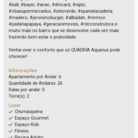
#ball, #bayer, #anac, #dmcard, #nipbr,
#obasupermercados, #sitioverde, #spaniatacadista,
#madero, #jeronimoburger, #allbadah, #mrmoo
#padariapapaya, #geracaoimoveis, #rdcconstrutora e
muito mais no bairro que se desenvolve cada vez mais
trazendo bem-estar e praticidade.
Venha viver o conforto que só QUADRIA Aquarius pode
oferecer!
Informações
Apartamento por Andar: 6
Quantidade de Andares: 26
Salas por andar: 0
Torre(s): 2
Lazer
Churrasqueira
Espaço Gourmet
Espaço Kids
Fitness
Piscina Adulto