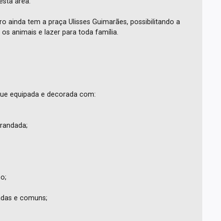
esta área.
ro ainda tem a praça Ulisses Guimarães, possibilitando a
 os animais e lazer para toda família.
egue equipada e decorada com:
arandada;
o;
radas e comuns;