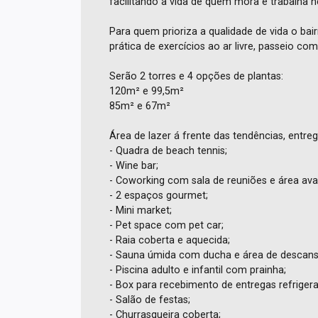
facilitando a vida de quem mora e trabalha n
Para quem prioriza a qualidade de vida o bair
prática de exercícios ao ar livre, passeio com
Serão 2 torres e 4 opções de plantas:
120m² e 99,5m²
85m² e 67m²
Área de lazer á frente das tendências, entr
- Quadra de beach tennis;
- Wine bar;
- Coworking com sala de reuniões e área av
- 2 espaços gourmet;
- Mini market;
- Pet space com pet car;
- Raia coberta e aquecida;
- Sauna úmida com ducha e área de descans
- Piscina adulto e infantil com prainha;
- Box para recebimento de entregas refrige
- Salão de festas;
- Churrasqueira coberta;