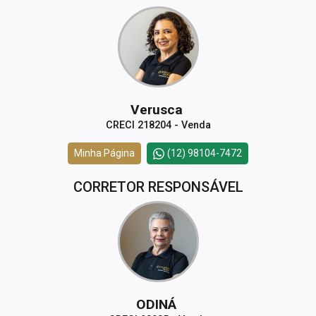
Verusca
CRECI 218204 - Venda
Minha Página
(12) 98104-7472
CORRETOR RESPONSÁVEL
ODINÁ