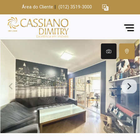
Área do Cliente
|
(012) 3519-3000