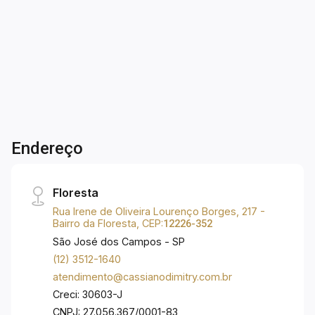
2
1
1
74m²
- Lavabo; - Área de serviço; - Pequena e
Dorm.
Banho
Garagem
A. Útil
agradável área aberta; - 01 vaga de garagem; -
Portaria 24h. Localizado na região nobre da
cidade, próximo ao Parque Vicentina Aranha,
consultórios, laboratórios, farmácias, padarias,
restaurantes, bancos e todo comércio! Faça
tudo a pé!
Endereço
Floresta
Rua Irene de Oliveira Lourenço Borges, 217 -
Bairro da Floresta, CEP:
12226-352
São José dos Campos - SP
(12) 3512-1640
atendimento@cassianodimitry.com.br
Creci: 30603-J
CNPJ: 27.056.367/0001-83