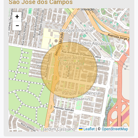
São José dos Campos
+
−
Leaflet
|
©
OpenStreetMap