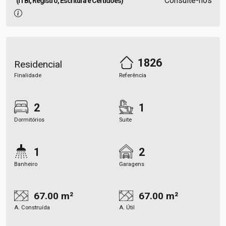
Consulte-nos
(ITBI, Registro, Escritura e Certidões)
1826
Residencial
Finalidade
Referência
2
1
Dormitórios
Suite
1
2
Banheiro
Garagens
67.00 m²
67.00 m²
A. Construída
A. Útil