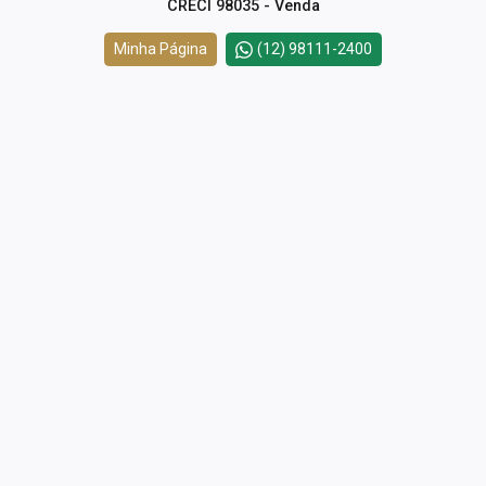
CRECI 98035 - Venda
Minha Página
(12) 98111-2400
Cód.
18168