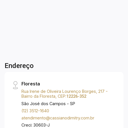
cômodos com piso porcelanato; - Sala para 02
3
1
2
75m²
ambientes com piso em porcelanato; - Varanda
Dorm.
Banho
Garagens
A. Útil
com churrasqueira; - Cozinha americana com
armários embutidos; - 02 vagas de garagem
cobertas. Lazer com: - Piscina adulto e infantil; -
Salão de jogo; - Salão de festas; - Sauna; -
Portaria virtual. Excelente localização! Próximo
ao Center Vale Shopping, Nova Linha Verde,
Rodoviária Nova, Supermercados Piratininga,
Endereço
Sonda, Roldão Atacadista, agência dos correios,
Bancos e comércios em geral! VENDA SÓ A
VISTA!
Floresta
Rua Irene de Oliveira Lourenço Borges, 217 -
Bairro da Floresta, CEP:
12226-352
São José dos Campos - SP
(12) 3512-1640
atendimento@cassianodimitry.com.br
Creci: 30603-J