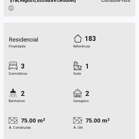
Consulte-nos
(ITBI, Registro, Escritura e Certidões)
183
Residencial
Finalidade
Referência
3
1
Dormitórios
Suite
2
2
Banheiros
Garagens
75.00 m²
75.00 m²
A. Construída
A. Útil