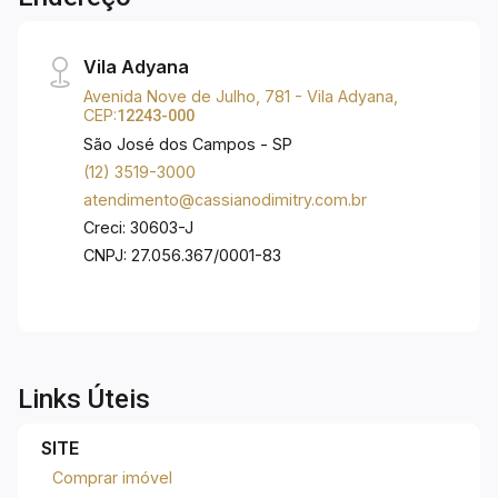
Construtora M Vituzzo, ao lado do Shopping
Colinas. Próximo ao @poliedro @anglo @moppe
Vila Adyana
@materdei, concessionárias @audi @bmw,
Avenida Nove de Julho, 781 - Vila Adyana,
@landrover restaurantes e hotéis.
CEP:
12243-000
São José dos Campos - SP
(12) 3519-3000
atendimento@cassianodimitry.com.br
Creci: 30603-J
CNPJ: 27.056.367/0001-83
Links Úteis
SITE
Comprar imóvel