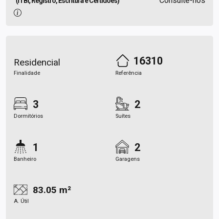
Consulte-nos
(ITBI, Registro, Escritura e Certidões)
16310
Residencial
Finalidade
Referência
3
2
Dormitórios
Suítes
1
2
Banheiro
Garagens
83.05 m²
A. Útil