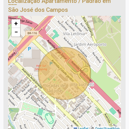
Localização Apartamento / Padrão em
São José dos Campos
+
−
Leaflet
|
©
OpenStreetMap