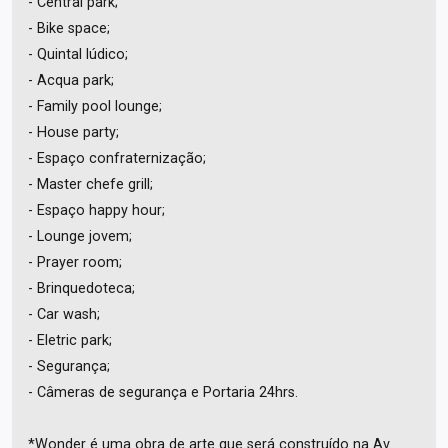
- Central park;
- Bike space;
- Quintal lúdico;
- Acqua park;
- Family pool lounge;
- House party;
- Espaço confraternização;
- Master chefe grill;
- Espaço happy hour;
- Lounge jovem;
- Prayer room;
- Brinquedoteca;
- Car wash;
- Eletric park;
- Segurança;
- Câmeras de segurança e Portaria 24hrs.
*Wonder é uma obra de arte que será construído na Av.