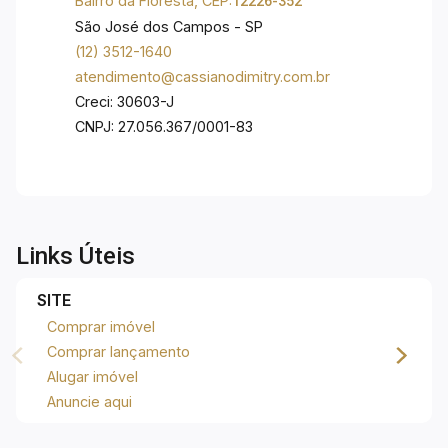
Bairro da Floresta, CEP:
12226-352
01 vaga de garagem. Localização privilegiada
São José dos Campos - SP
(12) 3512-1640
atendimento@cassianodimitry.com.br
Creci: 30603-J
CNPJ: 27.056.367/0001-83
Links Úteis
SITE
Comprar imóvel
Comprar lançamento
Alugar imóvel
Anuncie aqui