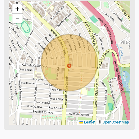
+
−
Leaflet
|
©
OpenStreetMap