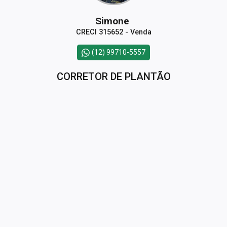
Simone
CRECI 315652 - Venda
(12) 99710-5557
CORRETOR DE PLANTÃO
Verusca
CRECI 218204 - Venda
Minha Página
(12) 98104-7472
CORRETOR DE PLANTÃO