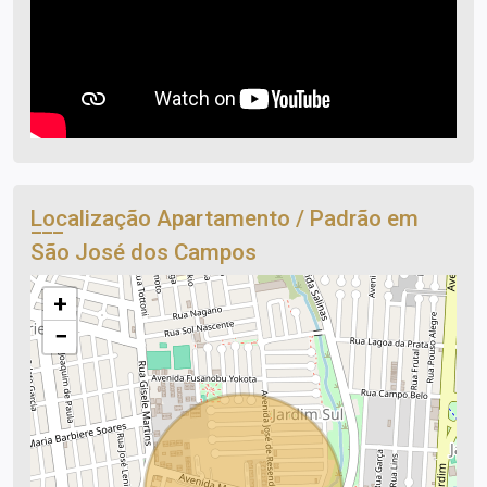
Localização Apartamento / Padrão em
São José dos Campos
+
−