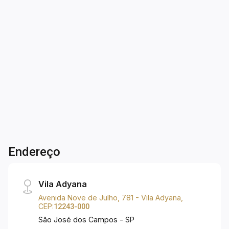
AZULI - JARDIM PARAÍSO | Apartamento de
126 m², com: - 02 dormitórios com armário
embutido; - 01 suíte ; - Banheiro social box e
gabinete planejado; - Iluminação; - Lavabo; - Sala
2
2
2
126m²
ampla para 02 ambientes; - Sacada; - Cozinha
Dorm.
Banho
Garagens
A. Útil
planejada; - Área de serviço; - 02 vaga de
garagem coberta. Lazer: - Piscina adulto e
infantil; - Salão de festa e jogos; - Quadra
poliesportiva; - Academia; - Churrasqueira; -
Espaço gourmet; - Vagas para visitantes.
Portaria 24 horas! Aceita financiamento
bancário. Localização ótima! Perto escolas,
Endereço
padaria, ônibus, supermercado Shibata e
outros...
Vila Adyana
Avenida Nove de Julho, 781 - Vila Adyana,
CEP:
12243-000
São José dos Campos - SP